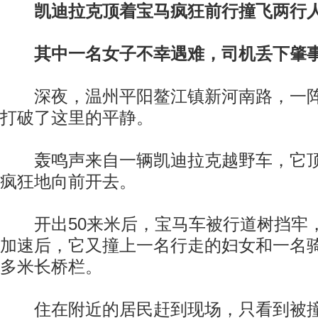
凯迪拉克顶着宝马疯狂前行撞飞两行
其中一名女子不幸遇难，司机丢下肇
深夜，温州平阳鳌江镇新河南路，一阵
打破了这里的平静。
轰鸣声来自一辆凯迪拉克越野车，它顶
疯狂地向前开去。
开出50来米后，宝马车被行道树挡牢
加速后，它又撞上一名行走的妇女和一名骑
多米长桥栏。
住在附近的居民赶到现场，只看到被撞