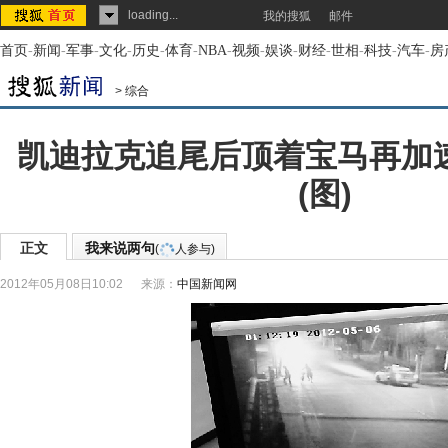
loading...
我的搜狐
邮件
首页
-
新闻
-
军事
-
文化
-
历史
-
体育
-
NBA
-
视频
-
娱谈
-
财经
-
世相
-
科技
-
汽车
-
房
>
综合
凯迪拉克追尾后顶着宝马再加
(图)
正文
我来说两句
(
人参与)
2012年05月08日10:02
来源：
中国新闻网