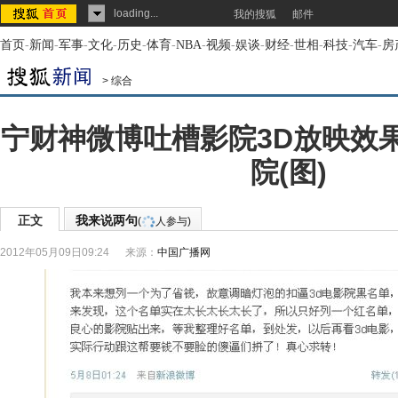
loading...
我的搜狐
邮件
首页
-
新闻
-
军事
-
文化
-
历史
-
体育
-
NBA
-
视频
-
娱谈
-
财经
-
世相
-
科技
-
汽车
-
房
>
综合
宁财神微博吐槽影院3D放映效
院(图)
正文
我来说两句
(
人参与)
2012年05月09日09:24
来源：
中国广播网