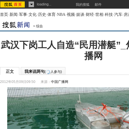
loading...
我的搜狐
邮件
首页
-
新闻
-
军事
-
文化
-
历史
-
体育
-
NBA
-
视频
-
娱谈
-
财经
-
世相
-
科技
-
汽车
-
房
>
综合
武汉下岗工人自造“民用潜艇”_
播网
正文
我来说两句
(
人参与)
2012年05月09日09:50
来源：
中国广播网