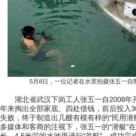
5月8日，一位记者在水里拍摄张五一自制
湖北省武汉下岗工人张五一自2008年开
年来掏出全部家底、四处借钱，前后投入3
失败，终于制造出几艘有模有样的“民用潜艇
多媒体和客商的注视下，张五一的“潜艇”在