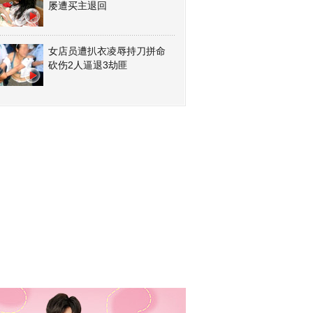
屡遭买主退回
女店员遭扒衣凌辱持刀拼命
砍伤2人逼退3劫匪