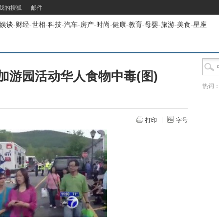
我的搜狐
邮件
娱谈
-
财经
-
世相
-
科技
-
汽车
-
房产
-
时尚
-
健康
-
教育
-
母婴
-
旅游
-
美食
-
星座
参加游园活动华人食物中毒(图)
热词
打印
字号