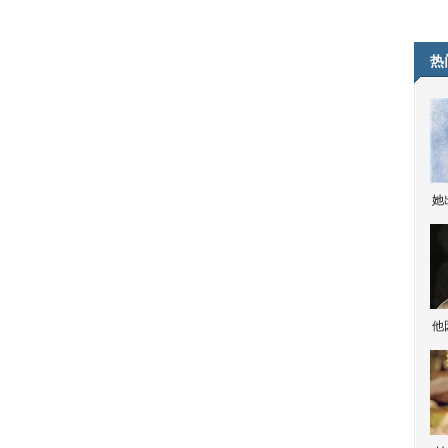
热
她
他