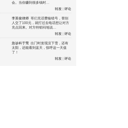
会。当你赚到很多钱时…
转发
|
评论
李英俊律师
哥们充话费输错号，替别
人交了100元，就打过去电话想让对方
充点回来。对方特郁闷地说…
转发
|
评论
急诊科于莺
出门时发现没下雪，还有
太阳，还能看到蓝天，惊呼这一天值
了！
转发
|
评论