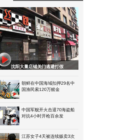
沈阳大量店铺关门逃避打假
朝鲜在中国海域扣押29名中
国渔民索120万赎金
中国军舰开火击退70海盗船
对抗4小时开枪百余发
江苏女子4天被连续贩卖3次