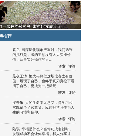
博推荐
袁岳
当浮层化现象严重时，我们遇到
的挑战是，出的主意没有太大实操价
值，从事实际操作的人…
转发
|
评论
足夜王涛
恒大与拜仁这场比赛太有价
值，展现了自己，也终于真刀真枪下看
清了自己，更成为一把标尺…
转发
|
评论
罗崇敏
人的生命本无意义，是学习和
实践赋予了它意义。应该把学习作为人
生的习惯和信仰。
转发
|
评论
陆琪
幸福是什么？当你功成名就时，
发现成功不会让你幸福，和人分享才