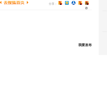
[保
分享：
存
到
博
客]
我要发布