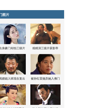
门图片
出身豪门却拍三级片
戏精演三级片获影帝
因嫖娼入狱现在复出
被孙红雷抛弃她入佛门