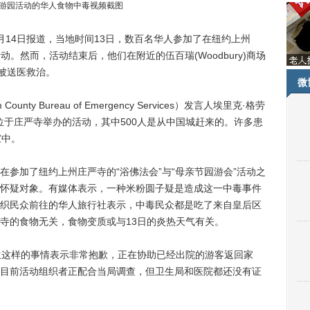
加游园活动的华人食物中毒视频截图
4日报道，当地时间13日，数百名华人参加了在纽约上州
游园活动。然而，活动结束后，他们在附近的伍百瑞(Woodbury)商场
，被送医救治。
微
ty Bureau of Emergency Services）发言人埃里克·格劳
参加了位于庄严寺举办的活动，其中500人是从中国城赶来的。许多患
家中。
加了纽约上州庄严寺的“浴佛法会”与“母亲节园游会”活动之
怀疑对象。有媒体表示，一种米粉圆子疑是造成这一中毒事件
织民众前往的华人旅行社表示，中毒民众都是吃了来自皇后区
寺的食物无关，食物变质或与13日的炎热天气有关。
这样的事情表示非常抱歉，正在协助已经出院的游客返回家
目前活动组织者正配合当局调查，但卫生局和医院都还没有证