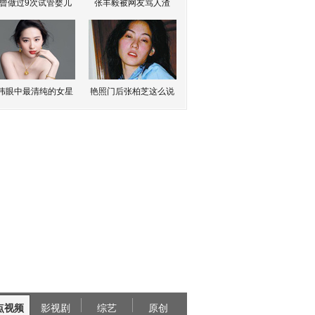
曾做过9次试管婴儿
张丰毅被网友骂人渣
伟眼中最清纯的女星
艳照门后张柏芝这么说
点视频
影视剧
综艺
原创