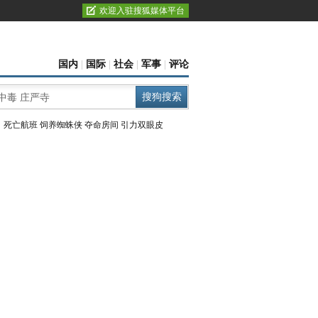
欢迎入驻搜狐媒体平台
国内
|
国际
|
社会
|
军事
|
评论
：
死亡航班
饲养蜘蛛侠
夺命房间
引力双眼皮