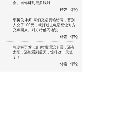
会。当你赚到很多钱时…
转发
|
评论
李英俊律师
哥们充话费输错号，替别
人交了100元，就打过去电话想让对方
充点回来。对方特郁闷地说…
转发
|
评论
急诊科于莺
出门时发现没下雪，还有
太阳，还能看到蓝天，惊呼这一天值
了！
转发
|
评论