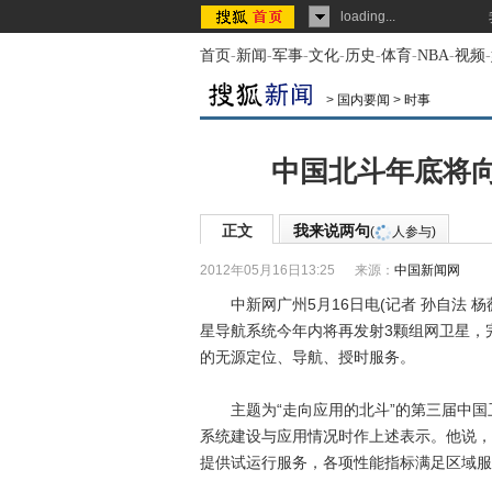
loading...
首页
-
新闻
-
军事
-
文化
-
历史
-
体育
-
NBA
-
视频
-
>
国内要闻
>
时事
中国北斗年底将
正文
我来说两句
(
人参与)
2012年05月16日13:25
来源：
中国新闻网
中新网广州5月16日电(记者 孙自法 杨
星导航系统今年内将再发射3颗组网卫星，
的无源定位、导航、授时服务。
主题为“走向应用的北斗”的第三届中国
系统建设与应用情况时作上述表示。他说，
提供试运行服务，各项性能指标满足区域服