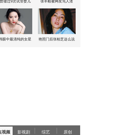
曾做过9次试管婴儿
张丰毅被网友骂人渣
伟眼中最清纯的女星
艳照门后张柏芝这么说
点视频
影视剧
综艺
原创