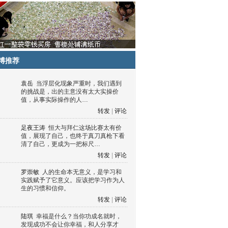
博推荐
袁岳
当浮层化现象严重时，我们遇到
的挑战是，出的主意没有太大实操价
值，从事实际操作的人…
转发
|
评论
足夜王涛
恒大与拜仁这场比赛太有价
值，展现了自己，也终于真刀真枪下看
清了自己，更成为一把标尺…
转发
|
评论
罗崇敏
人的生命本无意义，是学习和
实践赋予了它意义。应该把学习作为人
生的习惯和信仰。
转发
|
评论
陆琪
幸福是什么？当你功成名就时，
发现成功不会让你幸福，和人分享才