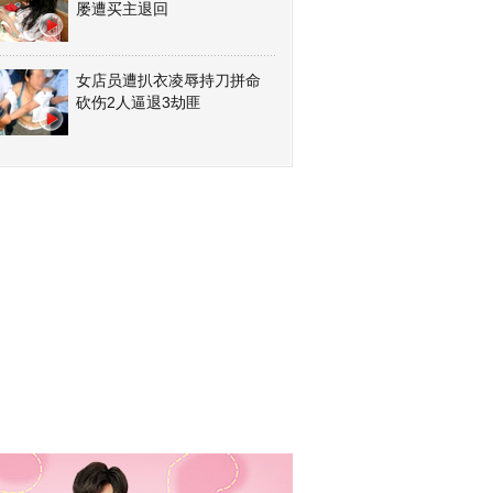
屡遭买主退回
女店员遭扒衣凌辱持刀拼命
砍伤2人逼退3劫匪