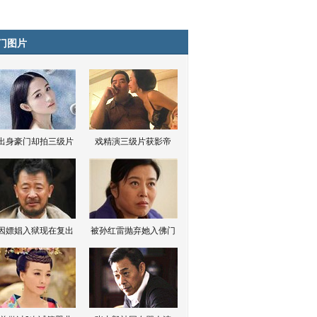
门图片
出身豪门却拍三级片
戏精演三级片获影帝
因嫖娼入狱现在复出
被孙红雷抛弃她入佛门