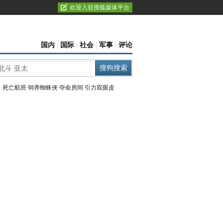
欢迎入驻搜狐媒体平台
国内
|
国际
|
社会
|
军事
|
评论
：
死亡航班
饲养蜘蛛侠
夺命房间
引力双眼皮