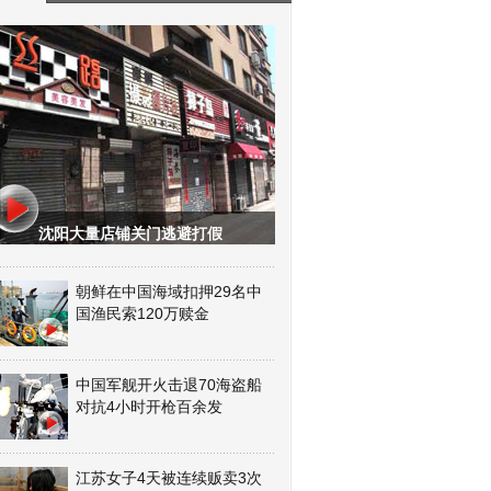
沈阳大量店铺关门逃避打假
朝鲜在中国海域扣押29名中
国渔民索120万赎金
中国军舰开火击退70海盗船
对抗4小时开枪百余发
江苏女子4天被连续贩卖3次