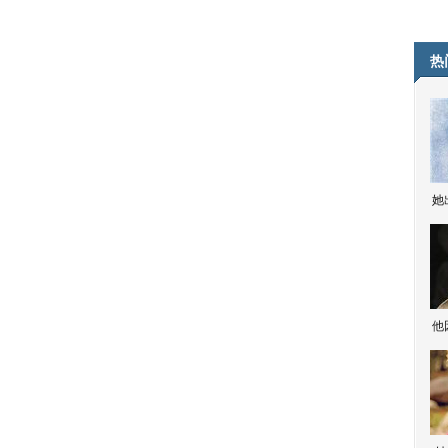
热
她
他