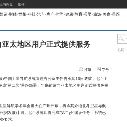
我的搜狐
邮件
娱谈
-
财经
-
世相
-
科技
-
汽车
-
房产
-
时尚
-
健康
-
教育
-
母婴
-
旅游
-
美食
-
星座
向亚太地区用户正式提供服务
热词
打印
字号
薇)中国卫星导航系统管理办公室主任冉承其16日透露，北斗卫
完成“第二步”星座部署，年底前后向亚太地区用户正式提供免费
卫星导航学术年会当天在广州开幕，冉承其介绍北斗卫星导航
根据发展计划，北斗系统即将完成“第二步”建设任务，系统已
务要求。