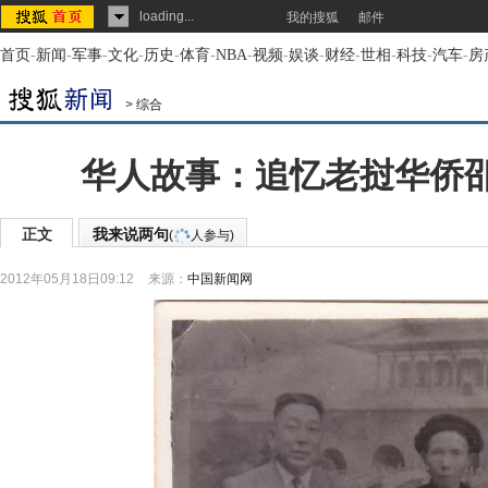
loading...
我的搜狐
邮件
首页
-
新闻
-
军事
-
文化
-
历史
-
体育
-
NBA
-
视频
-
娱谈
-
财经
-
世相
-
科技
-
汽车
-
房
>
综合
华人故事：追忆老挝华侨邵
正文
我来说两句
(
人参与)
2012年05月18日09:12
来源：
中国新闻网