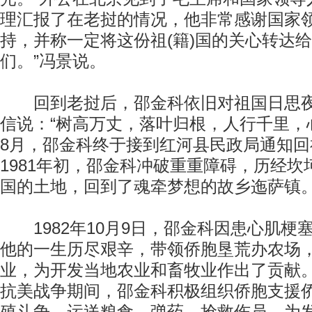
理汇报了在老挝的情况，他非常感谢国家
持，并称一定将这份祖(籍)国的关心转达
们。”冯景说。
回到老挝后，邵金科依旧对祖国日思夜
信说：“树高万丈，落叶归根，人行千里，心
8月，邵金科终于接到红河县民政局通知
1981年初，邵金科冲破重重障碍，历经
国的土地，回到了魂牵梦想的故乡迤萨镇
1982年10月9日，邵金科因患心肌梗塞
他的一生历尽艰辛，带领侨胞垦荒办农场
业，为开发当地农业和畜牧业作出了贡献
抗美战争期间，邵金科积极组织侨胞支援