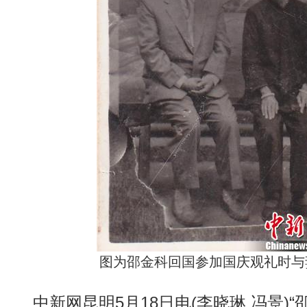
图为邵金科回国参加国庆观礼时与
中新网昆明5月18日电(李晓琳 冯景)“