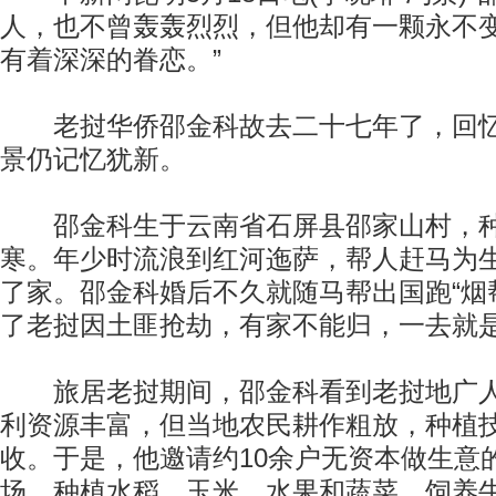
人，也不曾轰轰烈烈，但他却有一颗永不
有着深深的眷恋。”
老挝华侨邵金科故去二十七年了，回忆
景仍记忆犹新。
邵金科生于云南省石屏县邵家山村，种
寒。年少时流浪到红河迤萨，帮人赶马为
了家。邵金科婚后不久就随马帮出国跑“烟
了老挝因土匪抢劫，有家不能归，一去就是
旅居老挝期间，邵金科看到老挝地广人
利资源丰富，但当地农民耕作粗放，种植
收。于是，他邀请约10余户无资本做生意
场，种植水稻、玉米、水果和蔬菜，饲养