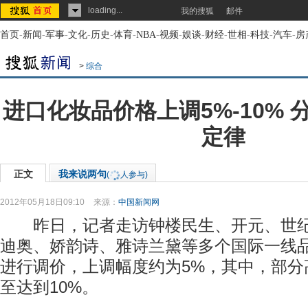
loading...
我的搜狐
邮件
首页
-
新闻
-
军事
-
文化
-
历史
-
体育
-
NBA
-
视频
-
娱谈
-
财经
-
世相
-
科技
-
汽车
-
房
>
综合
进口化妆品价格上调5%-10%
定律
正文
我来说两句
(
人参与)
2012年05月18日09:10
来源：
中国新闻网
昨日，记者走访钟楼民生、开元、世纪
迪奥、娇韵诗、雅诗兰黛等多个国际一线
进行调价，上调幅度约为5%，其中，部分
至达到10%。