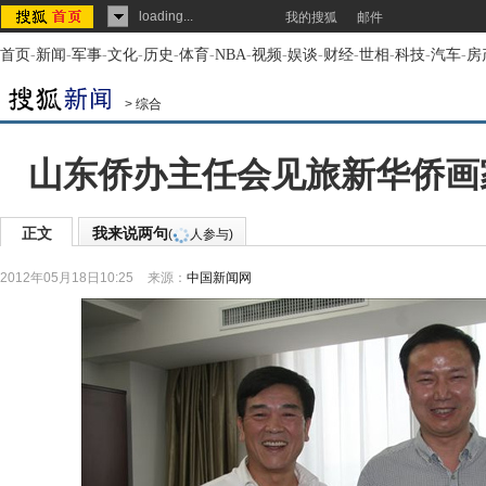
loading...
我的搜狐
邮件
首页
-
新闻
-
军事
-
文化
-
历史
-
体育
-
NBA
-
视频
-
娱谈
-
财经
-
世相
-
科技
-
汽车
-
房
>
综合
山东侨办主任会见旅新华侨画家
正文
我来说两句
(
人参与)
2012年05月18日10:25
来源：
中国新闻网