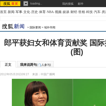
loading...
我的搜狐
邮件
首页
-
新闻
-
军事
-
文化
-
历史
-
体育
-
NBA
-
视频
-
娱谈
-
财经
-
世相
-
科技
-
汽车
-
房
>
国际要闻
>
域外华闻
郎平获妇女和体育贡献奖 国
(图)
正文
我来说两句
(
人参与)
2012年05月20日09:27
来源：
中国广播网