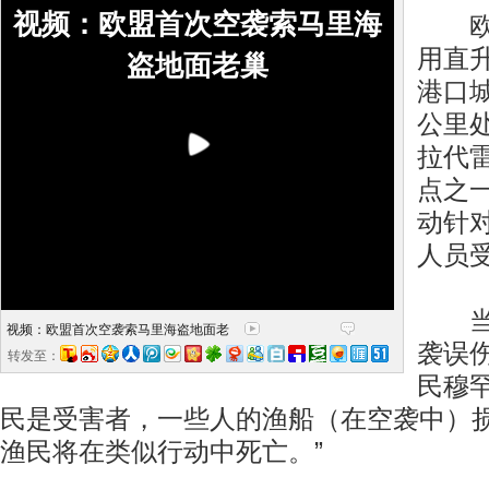
视频：欧盟首次空袭索马里海
欧盟
用直
盗地面老巢
港口
公里
拉代
点之
动针
人员
当地
视频：欧盟首次空袭索马里海盗地面老
袭误
转发至：
民穆罕
民是受害者，一些人的渔船（在空袭中）
渔民将在类似行动中死亡。”