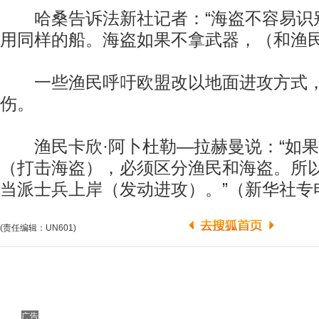
哈桑告诉法新社记者：“海盗不容易识
用同样的船。海盗如果不拿武器，（和渔民
一些渔民呼吁欧盟改以地面进攻方式，
伤。
渔民卡欣·阿卜杜勒—拉赫曼说：“如果
（打击海盗），必须区分渔民和海盗。所
当派士兵上岸（发动进攻）。”（新华社专
(责任编辑：UN601)
广告