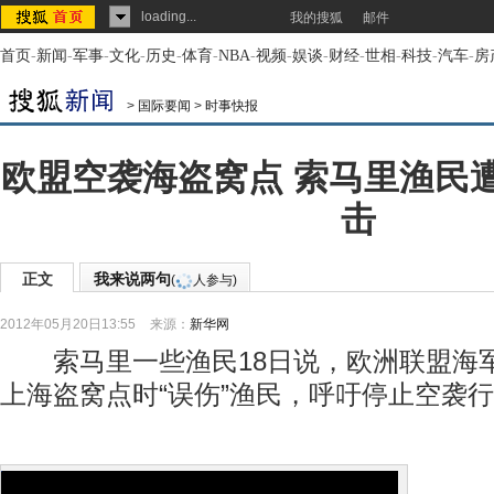
loading...
我的搜狐
邮件
首页
-
新闻
-
军事
-
文化
-
历史
-
体育
-
NBA
-
视频
-
娱谈
-
财经
-
世相
-
科技
-
汽车
-
房
>
国际要闻
>
时事快报
欧盟空袭海盗窝点 索马里渔民
击
正文
我来说两句
(
人参与)
2012年05月20日13:55
来源：
新华网
索马里一些渔民18日说，欧洲联盟海
上海盗窝点时“误伤”渔民，呼吁停止空袭