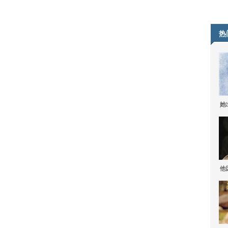
热
她
他