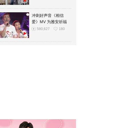
冲刺好声音《相信
爱》MV 为雅安祈福
580,627
180