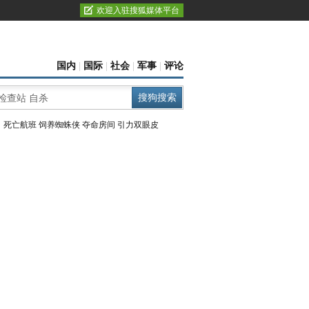
欢迎入驻搜狐媒体平台
国内
|
国际
|
社会
|
军事
|
评论
：
死亡航班
饲养蜘蛛侠
夺命房间
引力双眼皮