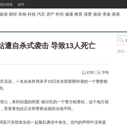
我的搜狐
邮件
娱谈
-
财经
-
世相
-
科技
-
汽车
-
房产
-
时尚
-
健康
-
教育
-
母婴
-
旅游
-
美食
-
星座
遭自杀式袭击 导致13人死亡
热词
打印
字号
官员说，一名自杀炸弹杀手19日在东部霍斯特省的一个警察检
伤。
心，来到动荡的阿里·谢尔区的一个警方检查站，这个地方就
，受害者包括正在和警察会面的当地平民。
阿富汗东部发生的一起叛乱袭击中丧生。北约的声明中没有提