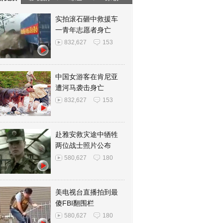
实拍滚石砸中救援车
一青年志愿者身亡
832,627
153
中国女游客在肯尼亚
遭河马袭击身亡
832,627
153
赴雅安救灾途中牺牲
两位战士照片公布
580,627
180
美电视台直播拍到最
傻FBI翻围栏
580,627
180