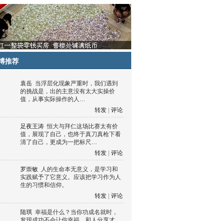
博推荐
袁岳
当浮层化现象严重时，我们遇到
的挑战是，出的主意没有太大实操价
值，从事实际操作的人…
转发
|
评论
足夜王涛
恒大与拜仁这场比赛太有价
值，展现了自己，也终于真刀真枪下看
清了自己，更成为一把标尺…
转发
|
评论
罗崇敏
人的生命本无意义，是学习和
实践赋予了它意义。应该把学习作为人
生的习惯和信仰。
转发
|
评论
陆琪
幸福是什么？当你功成名就时，
发现成功不会让你幸福，和人分享才