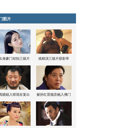
门图片
出身豪门却拍三级片
戏精演三级片获影帝
因嫖娼入狱现在复出
被孙红雷抛弃她入佛门