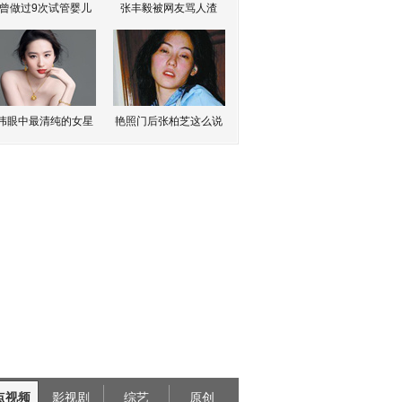
曾做过9次试管婴儿
张丰毅被网友骂人渣
伟眼中最清纯的女星
艳照门后张柏芝这么说
点视频
影视剧
综艺
原创