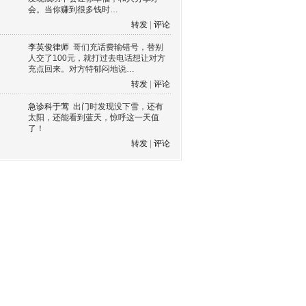
会。当你赚到很多钱时…
转发
|
评论
李英俊律师
哥们充话费输错号，替别
人交了100元，就打过去电话想让对方
充点回来。对方特郁闷地说…
转发
|
评论
急诊科于莺
出门时发现没下雪，还有
太阳，还能看到蓝天，惊呼这一天值
了！
转发
|
评论