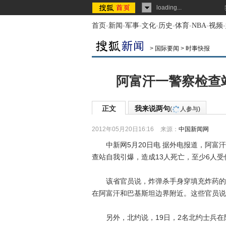
loading...
首页
-
新闻
-
军事
-
文化
-
历史
-
体育
-
NBA
-
视频
-
>
国际要闻
>
时事快报
阿富汗一警察检查站
正文
我来说两句
(
人参与)
2012年05月20日16:16
来源：
中国新闻网
中新网5月20日电 据外电报道，阿富汗
查站自我引爆，造成13人死亡，至少6人受
该省官员说，炸弹杀手身穿填充炸药的背
在阿富汗和巴基斯坦边界附近。这些官员说
另外，北约说，19日，2名北约士兵在