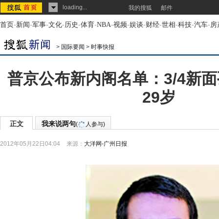
loading...
我的搜狐
邮件
首页
-
新闻
-
军事
-
文化
-
历史
-
体育
-
NBA
-
视频
-
娱谈
-
财经
-
世相
-
科技
-
汽车
-
房
>
国际要闻
>
时事快报
普京公布新内阁名单：3/4新
29岁
正文
我来说两句
(
人参与)
2012年05月22日04:04
来源：
大洋网-广州日报