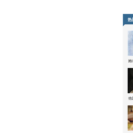
热
她
他