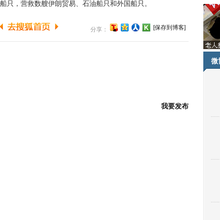
只，营救数艘伊朗贸易、石油船只和外国船只。
[保存到博客]
分享：
微
我要发布