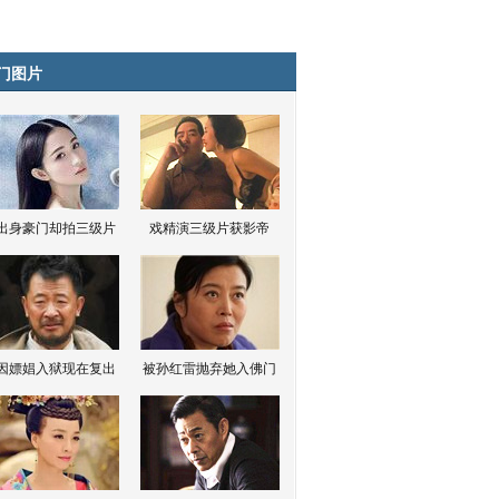
门图片
出身豪门却拍三级片
戏精演三级片获影帝
因嫖娼入狱现在复出
被孙红雷抛弃她入佛门