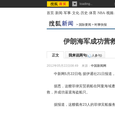
loading...
首页
-
新闻
-
军事
-
文化
-
历史
-
体育
-
NBA
-
视频
-
>
国际要闻
>
时事快报
伊朗海军成功营
正文
我来说两句
(
人参与)
2012年05月22日08:49
来源：
中国新闻网
中新网5月22日电 据伊通社21日报道
据悉，这艘菲律宾贸易船在阿曼海域遭海
救，并成功逼退海盗船只。
据报道，这艘载有23人的菲律宾船服务