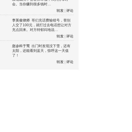
会。当你赚到很多钱时…
转发
|
评论
李英俊律师
哥们充话费输错号，替别
人交了100元，就打过去电话想让对方
充点回来。对方特郁闷地说…
转发
|
评论
急诊科于莺
出门时发现没下雪，还有
太阳，还能看到蓝天，惊呼这一天值
了！
转发
|
评论