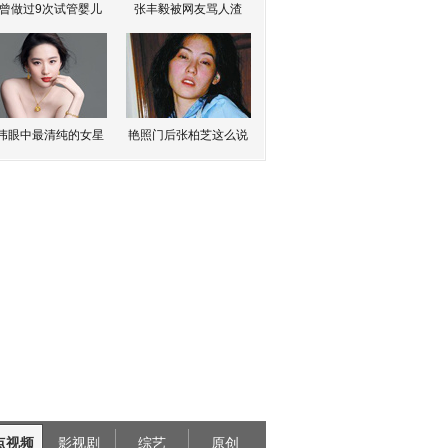
曾做过9次试管婴儿
张丰毅被网友骂人渣
伟眼中最清纯的女星
艳照门后张柏芝这么说
点视频
影视剧
综艺
原创