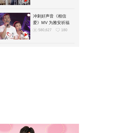
冲刺好声音《相信
爱》MV 为雅安祈福
580,627
180