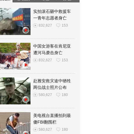
实拍滚石砸中救援车
一青年志愿者身亡
832,627
153
中国女游客在肯尼亚
遭河马袭击身亡
832,627
153
赴雅安救灾途中牺牲
两位战士照片公布
580,627
180
美电视台直播拍到最
傻FBI翻围栏
580,627
180