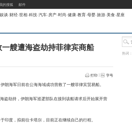
我的搜狐
邮件
娱谈
-
财经
-
世相
-
科技
-
汽车
-
房产
-
时尚
-
健康
-
教育
-
母婴
-
旅游
-
美食
-
星座
救一艘遭海盗劫持菲律宾商船
热词
打印
字号
，伊朗海军日前在公海海域成功营救了一艘菲律宾贸易船。
盗劫持，伊朗海军巡逻部队在接到该船请求后开始展开营
于印度，拟前往卡塔尔，目前正在继续自己的行程。