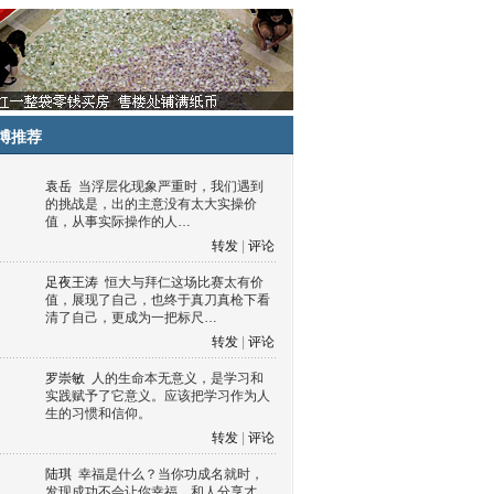
博推荐
袁岳
当浮层化现象严重时，我们遇到
的挑战是，出的主意没有太大实操价
值，从事实际操作的人…
转发
|
评论
足夜王涛
恒大与拜仁这场比赛太有价
值，展现了自己，也终于真刀真枪下看
清了自己，更成为一把标尺…
转发
|
评论
罗崇敏
人的生命本无意义，是学习和
实践赋予了它意义。应该把学习作为人
生的习惯和信仰。
转发
|
评论
陆琪
幸福是什么？当你功成名就时，
发现成功不会让你幸福，和人分享才