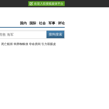
欢迎入驻搜狐媒体平台
国内
|
国际
|
社会
|
军事
|
评论
：
死亡航班
饲养蜘蛛侠
夺命房间
引力双眼皮