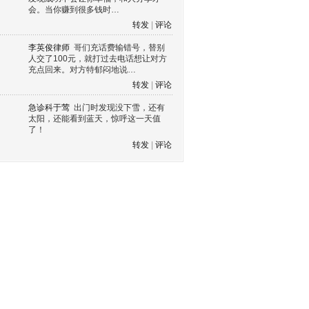
会。当你赚到很多钱时…
转发
|
评论
李英俊律师
哥们充话费输错号，替别
人交了100元，就打过去电话想让对方
充点回来。对方特郁闷地说…
转发
|
评论
急诊科于莺
出门时发现没下雪，还有
太阳，还能看到蓝天，惊呼这一天值
了！
转发
|
评论