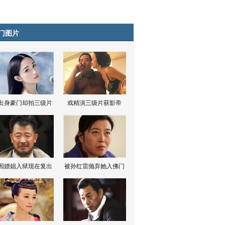
门图片
出身豪门却拍三级片
戏精演三级片获影帝
因嫖娼入狱现在复出
被孙红雷抛弃她入佛门