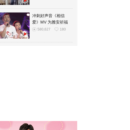
冲刺好声音《相信
爱》MV 为雅安祈福
580,627
180