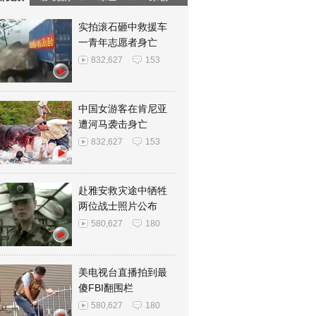
实拍滚石砸中救援车
一青年志愿者身亡
832,627
153
中国女游客在肯尼亚
遭河马袭击身亡
832,627
153
赴雅安救灾途中牺牲
两位战士照片公布
580,627
180
美电视台直播拍到最
傻FBI翻围栏
580,627
180