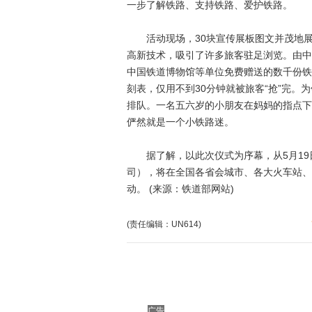
一步了解铁路、支持铁路、爱护铁路。
活动现场，30块宣传展板图文并茂地展
高新技术，吸引了许多旅客驻足浏览。由中
中国铁道博物馆等单位免费赠送的数千份铁
刻表，仅用不到30分钟就被旅客“抢”完
排队。一名五六岁的小朋友在妈妈的指点下
俨然就是一个小铁路迷。
据了解，以此次仪式为序幕，从5月19日
司），将在全国各省会城市、各大火车站、
动。 (来源：铁道部网站)
(责任编辑：UN614)
广告