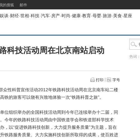
我的搜狐
邮件
娱谈
-
财经
-
世相
-
科技
-
汽车
-
房产
-
时尚
-
健康
-
教育
-
母婴
-
旅游
-
美食
-
星座
铁路科技活动周在北京南站启动
热词
打印
字号
众性科普宣传活动2012年铁路科技活动周在北京南车站二楼
高铁的旅客可以饶有兴致地体验一次“铁路科普之旅”。
位组织举办的全国科技活动周到今年已连续举办十二届，同
。今年的铁路科技活动周由中国铁道学会和铁道部科学技术
办，以“促进铁路科技创新，大力提升服务质量”为主题，旨在
升铁路服务质量、大力实施科技创新所取得的成果，使百姓进