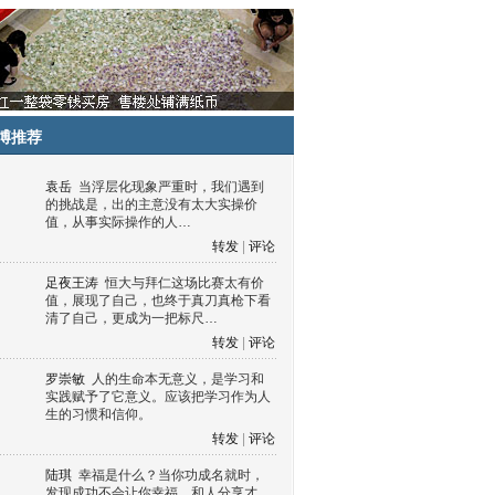
博推荐
袁岳
当浮层化现象严重时，我们遇到
的挑战是，出的主意没有太大实操价
值，从事实际操作的人…
转发
|
评论
足夜王涛
恒大与拜仁这场比赛太有价
值，展现了自己，也终于真刀真枪下看
清了自己，更成为一把标尺…
转发
|
评论
罗崇敏
人的生命本无意义，是学习和
实践赋予了它意义。应该把学习作为人
生的习惯和信仰。
转发
|
评论
陆琪
幸福是什么？当你功成名就时，
发现成功不会让你幸福，和人分享才