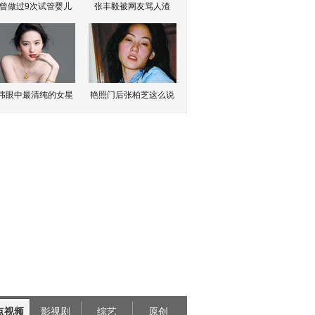
曾做过9次试管婴儿
张丰毅被网友骂人渣
伟眼中最清纯的女星
艳照门后张柏芝这么说
点视频
影视剧
综艺
原创