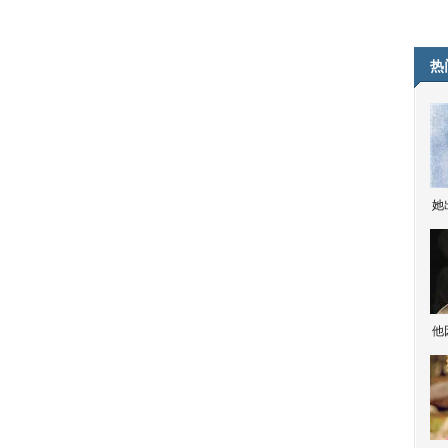
热
她
他