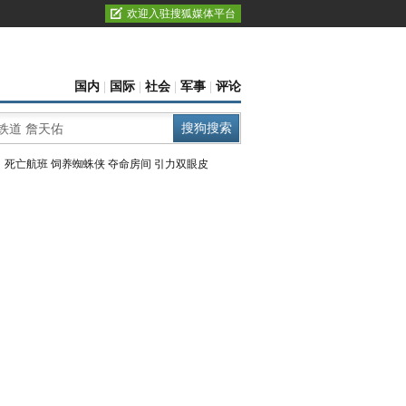
欢迎入驻搜狐媒体平台
国内
|
国际
|
社会
|
军事
|
评论
：
死亡航班
饲养蜘蛛侠
夺命房间
引力双眼皮