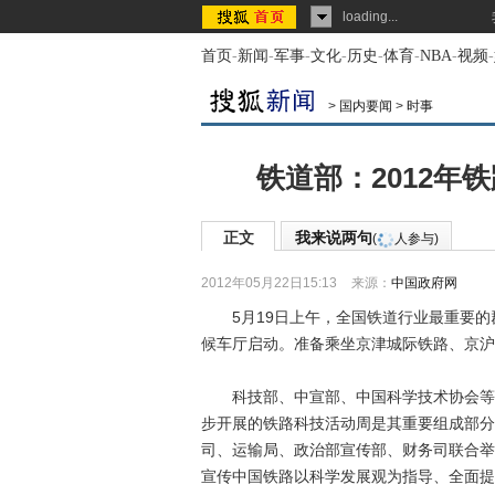
loading...
首页
-
新闻
-
军事
-
文化
-
历史
-
体育
-
NBA
-
视频
-
>
国内要闻
>
时事
铁道部：2012年
正文
我来说两句
(
人参与)
2012年05月22日15:13
来源：
中国政府网
5月19日上午，全国铁道行业最重要的群
候车厅启动。准备乘坐京津城际铁路、京沪
科技部、中宣部、中国科学技术协会等单
步开展的铁路科技活动周是其重要组成部分
司、运输局、政治部宣传部、财务司联合举
宣传中国铁路以科学发展观为指导、全面提