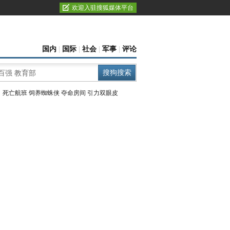
欢迎入驻搜狐媒体平台
国内
|
国际
|
社会
|
军事
|
评论
：
死亡航班
饲养蜘蛛侠
夺命房间
引力双眼皮