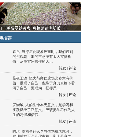
博推荐
袁岳
当浮层化现象严重时，我们遇到
的挑战是，出的主意没有太大实操价
值，从事实际操作的人…
转发
|
评论
足夜王涛
恒大与拜仁这场比赛太有价
值，展现了自己，也终于真刀真枪下看
清了自己，更成为一把标尺…
转发
|
评论
罗崇敏
人的生命本无意义，是学习和
实践赋予了它意义。应该把学习作为人
生的习惯和信仰。
转发
|
评论
陆琪
幸福是什么？当你功成名就时，
发现成功不会让你幸福，和人分享才