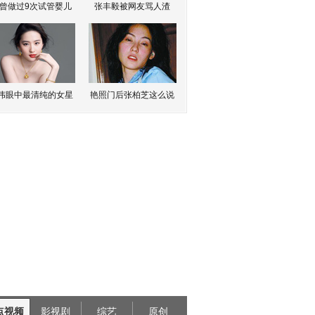
曾做过9次试管婴儿
张丰毅被网友骂人渣
伟眼中最清纯的女星
艳照门后张柏芝这么说
点视频
影视剧
综艺
原创