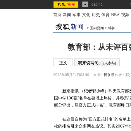
loading...
首页
-
新闻
-
军事
-
文化
-
历史
-
体育
-
NBA
-
视频
-
>
国内要闻
>
时事
教育部：从未评百
正文
我来说两句
(
人参与)
2012年05月24日03:49
来源：
新京报
作者：郭
新京报讯 （记者郭少峰）昨天教育部发
国中学100强”名单在微博上热传，并称系“
赋分评出，属官方正式排名”。教育部昨日
在这份自称为“官方正式排名”的名单上
校的排名引来众多网友热议。其实2007年也