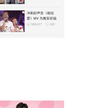
冲刺好声音《相信
爱》MV 为雅安祈福
580,627
180