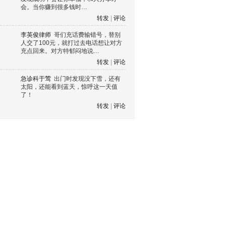
会。当你赚到很多钱时…
转发
|
评论
李英俊律师
哥们充话费输错号，替别
人交了100元，就打过去电话想让对方
充点回来。对方特郁闷地说…
转发
|
评论
急诊科于莺
出门时发现没下雪，还有
太阳，还能看到蓝天，惊呼这一天值
了！
转发
|
评论