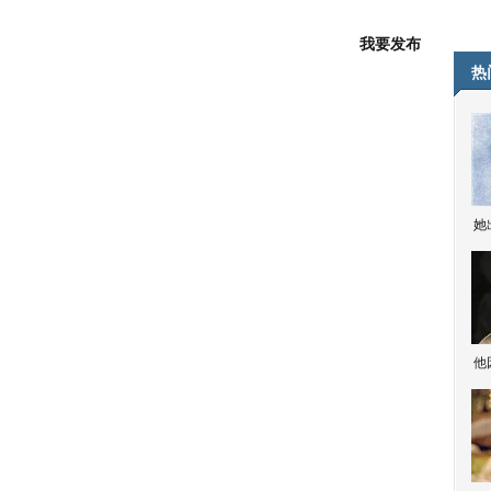
我要发布
热
她
他