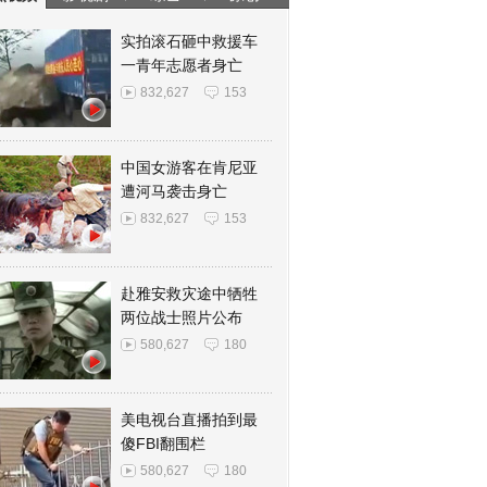
实拍滚石砸中救援车
一青年志愿者身亡
832,627
153
中国女游客在肯尼亚
遭河马袭击身亡
832,627
153
赴雅安救灾途中牺牲
两位战士照片公布
580,627
180
美电视台直播拍到最
傻FBI翻围栏
580,627
180