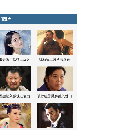
门图片
出身豪门却拍三级片
戏精演三级片获影帝
因嫖娼入狱现在复出
被孙红雷抛弃她入佛门