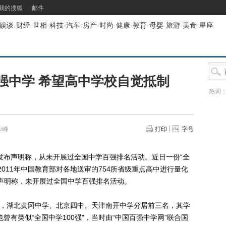
我的搜狐
邮件
娱谈
-
财经
-
世相
-
科技
-
汽车
-
房产
-
时尚
-
健康
-
教育
-
母婴
-
旅游
-
美食
-
星座
强中学 希望高中学校自觉抵制
热词
少峰
打印
字号
布声明称，从未开展过全国中学百强排名活动。近日一份“全
2011年中国教育部对各地送审的754所省级重点高中进行量化
声明称，未开展过全国中学百强排名活动。
，湖北黄冈中学、北京四中、天津南开中学分居前三名，其学
曾有类似“全国中学100强”，当时由“中国百强中学网”联合国