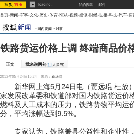
loading...
我的搜狐
邮件
首页
-
新闻
-
军事
-
文化
-
历史
-
体育
-
NBA
-
视频
-
娱谈
-
财经
-
世相
-
科技
-
汽车
-
房
>
国内要闻
>
时事
铁路货运价格上调 终端商品价
正文
我来说两句
(
人参与)
2012年05月24日15:24
来源：
新华网
新华网上海5月24日电（贾远琨 杜放）
家发展改革委和铁道部对国内铁路货运价
燃料及人工成本的压力，铁路货物平均运价
分，平均涨幅达到9.5%。
专家认为，铁路兼具公益性和企业性，