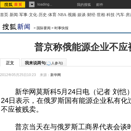
loading...
我的搜狐
邮件
首页
-
新闻
-
军事
-
文化
-
历史
-
体育
-
NBA
-
视频
-
娱谈
-
财经
-
世相
-
科技
-
汽车
-
房
>
国际要闻
>
时事快报
普京称俄能源企业不应
正文
我来说两句
(
人参与)
2012年05月25日10:23
来源：
新华网
新华网莫斯科5月24日电（记者 刘恺
24日表示，在俄罗斯国有能源企业私有化
不应被贱卖。
普京当天在与俄罗斯工商界代表会谈时