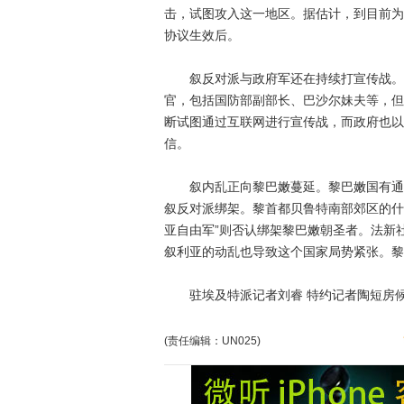
击，试图攻入这一地区。据估计，到目前为止
协议生效后。
叙反对派与政府军还在持续打宣传战。法
官，包括国防部副部长、巴沙尔妹夫等，但
断试图通过互联网进行宣传战，而政府也以
信。
叙内乱正向黎巴嫩蔓延。黎巴嫩国有通讯
叙反对派绑架。黎首都贝鲁特南部郊区的什
亚自由军”则否认绑架黎巴嫩朝圣者。法新
叙利亚的动乱也导致这个国家局势紧张。黎
驻埃及特派记者刘睿 特约记者陶短房候涛
(责任编辑：UN025)