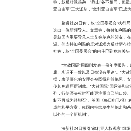
称，叙反对派很杂，“靠山”各不相同，但最
亚自由军”三大派别，“叙利亚自由军”已成
路透社24日称，叙“全国委员会”执行局
选出一位新领导人。文章称，接替加利温的
是叙国内重要异见人士艾突尔克的盟友，在
温。但支持加利温的反对派竭力反对萨布拉
社称，叙“全国委员会”的内斗已到危急关
“大赦国际”周四则发表一份年度报告，
腐、步调不一致以及日益没有用途”。“大
据，表明僵化的安理会被既得利益拖累，安
使其免遭严厉制裁。“大赦国际”国际法和政
列，行使否决权时可能更注重自己的口袋。”
制不再成为绊脚石”。英国《每日电讯报》
成的和平方案，叙国内持续发生的炮击和杀
以外的一个新机制”。
法新社24日援引“叙利亚人权观察”组织