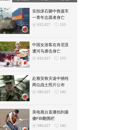
实拍滚石砸中救援车
一青年志愿者身亡
832,627
153
中国女游客在肯尼亚
遭河马袭击身亡
832,627
153
赴雅安救灾途中牺牲
两位战士照片公布
580,627
180
美电视台直播拍到最
傻FBI翻围栏
580,627
180