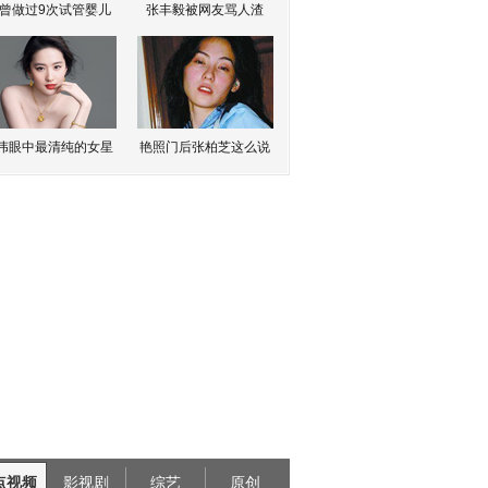
曾做过9次试管婴儿
张丰毅被网友骂人渣
伟眼中最清纯的女星
艳照门后张柏芝这么说
点视频
影视剧
综艺
原创