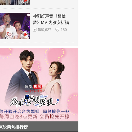
冲刺好声音《相信
爱》MV 为雅安祈福
580,627
180
来说两句排行榜