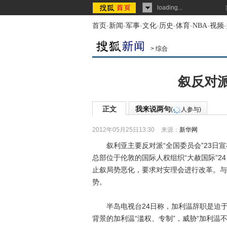
loading...
首页
-
新闻
-
军事
-
文化
-
历史
-
体育
-
NBA
-
视频
-
>
综合
叙反对
正文
我来说两句
(
人参与)
2012年05月25日13:30
来源：
新华网
叙利亚主要反对派“全国委员会”23日宣
总部位于伦敦的国际人权组织“大赦国际”2
止叙局势恶化，要求对安理会进行改革。与
势。
半岛电视台24日称，加利温辞职是迫于叙
背景的加利温“滥权、专制”，威胁“加利温