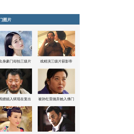
门图片
出身豪门却拍三级片
戏精演三级片获影帝
因嫖娼入狱现在复出
被孙红雷抛弃她入佛门