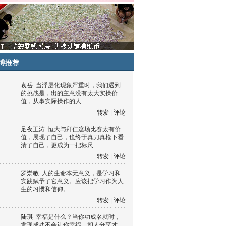
博推荐
袁岳
当浮层化现象严重时，我们遇到
的挑战是，出的主意没有太大实操价
值，从事实际操作的人…
转发
|
评论
足夜王涛
恒大与拜仁这场比赛太有价
值，展现了自己，也终于真刀真枪下看
清了自己，更成为一把标尺…
转发
|
评论
罗崇敏
人的生命本无意义，是学习和
实践赋予了它意义。应该把学习作为人
生的习惯和信仰。
转发
|
评论
陆琪
幸福是什么？当你功成名就时，
发现成功不会让你幸福，和人分享才