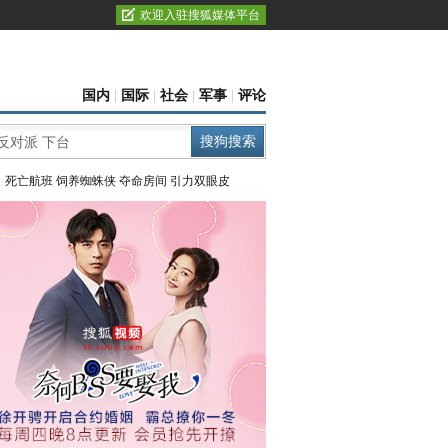
欢迎入驻搜狐媒体平台
国内
|
国际
|
社会
|
军事
|
评论
：
死亡航班
饲养蜘蛛侠
夺命房间
引力双眼皮