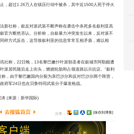
，超过1.26万人在镇压行动中被杀，其中近1500人死于停火
新社称，叙反对派武装不断声称在袭击中杀死多名叙利亚高
叙官方断然否认。分析称，自叙暴力冲突发生以来，反对派不
同样方式反击，这导致叙利亚的信息常常互相矛盾，难以相
社称，22日晚，13名黎巴嫩什叶派朝圣者在叙城市阿勒颇遭
叶派居民随后走上街头，燃烧轮胎和占领道路以示抗议。“叙利
社称，由于黎巴嫩国内分裂为亲巴沙尔和反对巴沙尔两个阵营，
政府军24日也在贝鲁特同武装分子爆发枪战。
 (来源：新华国际)
[保存到博客]
分享：