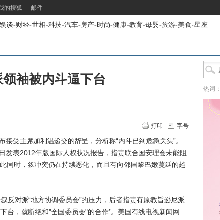
我的搜狐
邮件
娱谈
-
财经
-
世相
-
科技
-
汽车
-
房产
-
时尚
-
健康
-
教育
-
母婴
-
旅游
-
美食
-
星座
派领袖被内斗逼下台
热词
打印
字号
布接受主席加利温递交的辞呈，分析称“内斗已到危急关头”。
4日发表2012年版国际人权状况报告，指责联合国安理会未能阻
此同时，叙冲突仍在持续恶化，而且有向邻国黎巴嫩蔓延的趋
反对派“地方协调委员会”的压力，后者指责有原教旨逊尼派
不下台，就断绝和"全国委员会"的合作”。美国有线电视新闻网