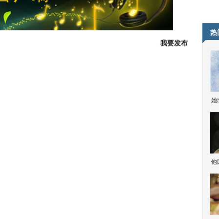
热
我要发布
她
他