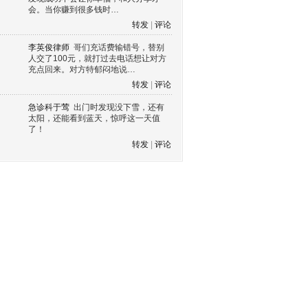
会。当你赚到很多钱时…
转发
|
评论
李英俊律师
哥们充话费输错号，替别
人交了100元，就打过去电话想让对方
充点回来。对方特郁闷地说…
转发
|
评论
急诊科于莺
出门时发现没下雪，还有
太阳，还能看到蓝天，惊呼这一天值
了！
转发
|
评论