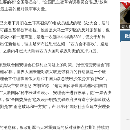
主要的有“全国委员会”、“全国民主变革协调委员会”以及“叙利
为最主要的反对派军事力量。
已决定下月初在土耳其召集50名成员组成的秘书处大会，届时
可能是基督徒萨布拉。他曾是大马士革郊区的反对派领袖，也
微
群众中有一定声望，最近一次选举中得票33%，仅次于加利
出任新领袖，理由是萨布拉思想左倾，“西方会不喜欢”。路透
头，之前内斗已大大削弱西方大国对叙反对派的支持力度。
质疑联合国安理会在叙利亚问题上的对策。报告指责安理会“陈
赦国际”称，世界大国未能对叙采取更强有力的行动就是一个证
理会常任理事国俄罗斯和中国为叙总统巴沙尔提供“保护伞”，
策高级主管威德尼·布朗宣称：“这两国位居世界武器出口国前
“大赦国际”秘书长甚至表示，安理会应进行改革，使“一票否决
称，叙“全国委员会”也发表声明指责叙政府没有遵守安南斡旋达
戮是在“蓄意破坏和平方案”，声明呼吁“国际社会应建立安理会
的消息称，叙政府军当天对霍姆斯的反对派据点拉斯坦持续炮