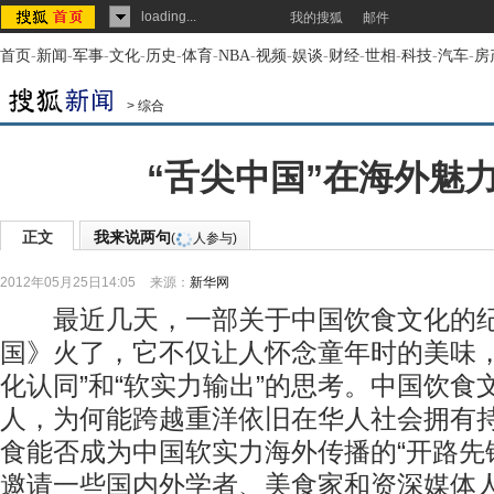
loading...
我的搜狐
邮件
首页
-
新闻
-
军事
-
文化
-
历史
-
体育
-
NBA
-
视频
-
娱谈
-
财经
-
世相
-
科技
-
汽车
-
房
>
综合
“舌尖中国”在海外魅
正文
我来说两句
(
人参与)
2012年05月25日14:05
来源：
新华网
最近几天，一部关于中国饮食文化的纪
国》火了，它不仅让人怀念童年时的美味，
化认同”和“软实力输出”的思考。中国饮食
人，为何能跨越重洋依旧在华人社会拥有
食能否成为中国软实力海外传播的“开路先
邀请一些国内外学者、美食家和资深媒体