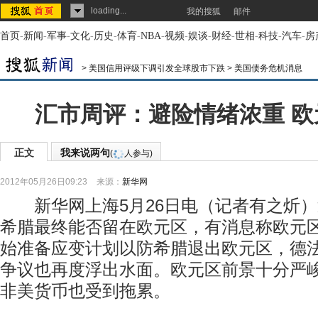
loading...
我的搜狐
邮件
首页
-
新闻
-
军事
-
文化
-
历史
-
体育
-
NBA
-
视频
-
娱谈
-
财经
-
世相
-
科技
-
汽车
-
房
>
美国信用评级下调引发全球股市下跌
>
美国债务危机消息
汇市周评：避险情绪浓重 欧
正文
我来说两句
(
人参与)
2012年05月26日09:23
来源：
新华网
新华网上海5月26日电（记者有之炘）
希腊最终能否留在欧元区，有消息称欧元
始准备应变计划以防希腊退出欧元区，德
争议也再度浮出水面。欧元区前景十分严
非美货币也受到拖累。