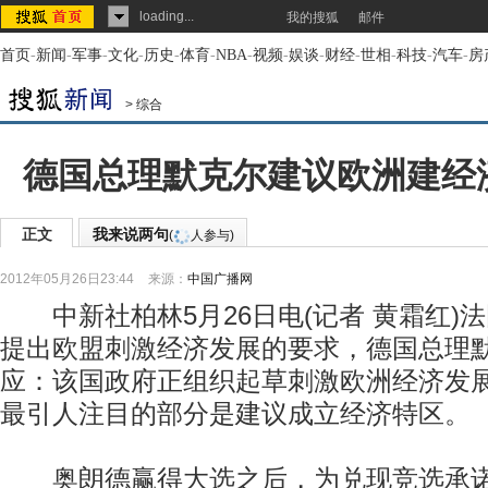
loading...
我的搜狐
邮件
首页
-
新闻
-
军事
-
文化
-
历史
-
体育
-
NBA
-
视频
-
娱谈
-
财经
-
世相
-
科技
-
汽车
-
房
>
综合
德国总理默克尔建议欧洲建经
正文
我来说两句
(
人参与)
2012年05月26日23:44
来源：
中国广播网
中新社柏林5月26日电(记者 黄霜红)
提出欧盟刺激经济发展的要求，德国总理
应：该国政府正组织起草刺激欧洲经济发
最引人注目的部分是建议成立经济特区。
奥朗德赢得大选之后，为兑现竞选承诺