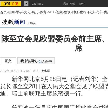
loading...
我的搜狐
邮件
首页
-
新闻
-
军事
-
文化
-
历史
-
体育
-
NBA
-
视频
-
娱谈
-
财经
-
世相
-
科技
-
汽车
-
房
>
综合
陈至立会见欧盟委员会前主席
席
正文
我来说两句
(
人参与)
2012年05月28日17:58
来源：
新华网
新华网北京5月28日电（记者刘华）全
员长陈至立28日在人民大会堂会见了欧盟
迪、瑞士前联邦主席施密德一行。