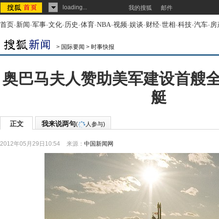
loading...
我的搜狐
邮件
首页
-
新闻
-
军事
-
文化
-
历史
-
体育
-
NBA
-
视频
-
娱谈
-
财经
-
世相
-
科技
-
汽车
-
房
>
国际要闻
>
时事快报
奥巴马夫人赞助美军建设首艘
艇
正文
我来说两句
(
人参与)
2012年05月29日10:54
来源：
中国新闻网