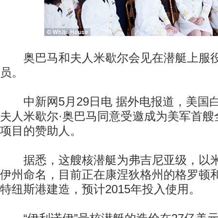
奥巴马和夫人米歇尔会见在潜艇上服役
员。
中新网5月29日电 据外电报道，美国白
夫人米歇尔·奥巴马同意受邀成为美军首艘
项目的赞助人。
据悉，这艘核潜艇为弗吉尼亚级，以米
伊州命名，目前正在康涅狄格州的格罗顿
特纽斯港建造，预计2015年投入使用。