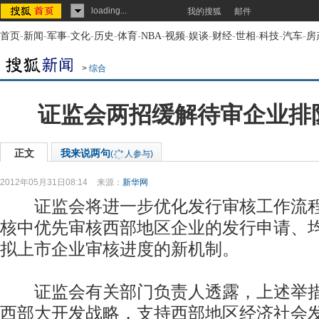
loading...
我的搜狐
邮件
首页
-
新闻
-
军事
-
文化
-
历史
-
体育
-
NBA
-
视频
-
娱谈
-
财经
-
世相
-
科技
-
汽车
-
房
>
综合
证监会两招缓解待审企业排
正文
我来说两句
(
人参与)
2012年05月31日08:14
来源：
新华网
证监会将进一步优化发行审核工作流程，
核中优先审核西部地区企业的发行申请、
拟上市企业审核进度的新机制。
证监会有关部门负责人透露，上述举措
西部大开发战略，支持西部地区经济社会