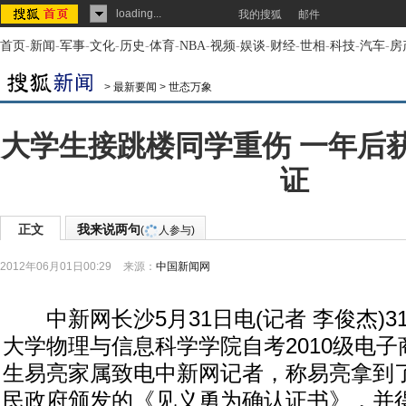
loading...
我的搜狐
邮件
首页
-
新闻
-
军事
-
文化
-
历史
-
体育
-
NBA
-
视频
-
娱谈
-
财经
-
世相
-
科技
-
汽车
-
房
>
最新要闻
>
世态万象
大学生接跳楼同学重伤 一年后
证
正文
我来说两句
(
人参与)
2012年06月01日00:29
来源：
中国新闻网
中新网长沙5月31日电(记者 李俊杰)3
大学物理与信息科学学院自考2010级电
生易亮家属致电中新网记者，称易亮拿到
民政府颁发的《见义勇为确认证书》，并得