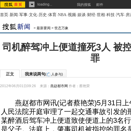
loading...
我的搜狐
邮件
首页
-
新闻
-
军事
-
文化
-
历史
-
体育
-
NBA
-
视频
-
娱谈
-
财经
-
世相
-
科技
-
汽车
-
房
>
最新要闻
>
世态万象
司机醉驾冲上便道撞死3人 被
罪
正文
我来说两句
(
人参与)
2012年06月01日09:26
来源：
燕赵都市网
作者：蔡艳荣
燕赵都市网讯(记者蔡艳荣)5月31日上
人民法院开庭审理了一起交通事故引发的
某醉酒后驾车冲上便道致使便道上的3名行
是父子。法庭上，肇事司机被指控的罪名