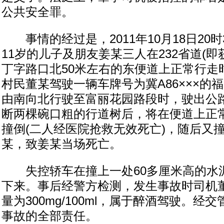
公共安全罪。
事情的经过是，2011年10月18日20
11岁的儿子及朋友姜某三人在232省道(即
丁字路口北50米左右的东便道上正常行走
村民董某驾驶一辆车牌号为冀A86×××的
由南向北行驶至富丽花园路段时，驶出公
断两棵碗口粗的行道树后，将在便道上正
撞倒(二人经医院抢救无效死亡)，随后又
某，致姜某当场死亡。
失控轿车在撞上一处60多厘米高的水
下来。事后经警方检测，发生事故时司机
量为300mg/100ml，属于醉酒驾驶。经
事故的全部责任。