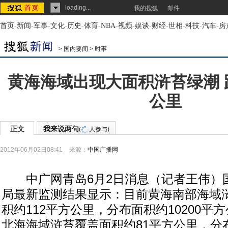
loading...
我的搜狐
邮件
首页
-
新闻
-
军事
-
文化
-
历史
-
体育
-
NBA
-
视频
-
娱谈
-
财经
-
世相
-
科技
-
汽车
-
房
>
国内要闻
>
时事
黄海海域出现大面积浒苔绿潮 
公里
正文
我来说两句
(
人参与)
2012年06月02日08:41
来源：
中国广播网
中广网青岛6月2日消息（记者王伟）
局最新监测结果显示：目前黄海南部海域
积约112平方公里，分布面积约10200平方
北海海域浒苔覆盖面积约81平方公里，分布