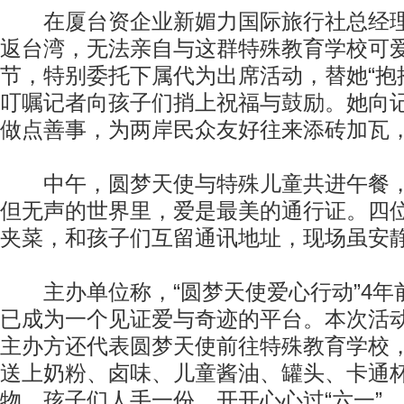
在厦台资企业新媚力国际旅行社总经理
返台湾，无法亲自与这群特殊教育学校可
节，特别委托下属代为出席活动，替她“抱
叮嘱记者向孩子们捎上祝福与鼓励。她向
做点善事，为两岸民众友好往来添砖加瓦
中午，圆梦天使与特殊儿童共进午餐，尽
但无声的世界里，爱是最美的通行证。四
夹菜，和孩子们互留通讯地址，现场虽安
主办单位称，“圆梦天使爱心行动”4年
已成为一个见证爱与奇迹的平台。本次活
主办方还代表圆梦天使前往特殊教育学校，
送上奶粉、卤味、儿童酱油、罐头、卡通
物，孩子们人手一份，开开心心过“六一”。