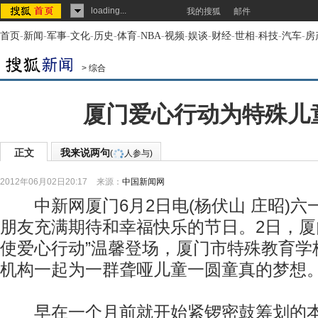
loading...
我的搜狐
邮件
首页
-
新闻
-
军事
-
文化
-
历史
-
体育
-
NBA
-
视频
-
娱谈
-
财经
-
世相
-
科技
-
汽车
-
房
>
综合
厦门爱心行动为特殊儿
正文
我来说两句
(
人参与)
2012年06月02日20:17
来源：
中国新闻网
中新网厦门6月2日电(杨伏山 庄昭)六
朋友充满期待和幸福快乐的节日。2日，厦
使爱心行动”温馨登场，厦门市特殊教育学
机构一起为一群聋哑儿童一圆童真的梦想
早在一个月前就开始紧锣密鼓筹划的本