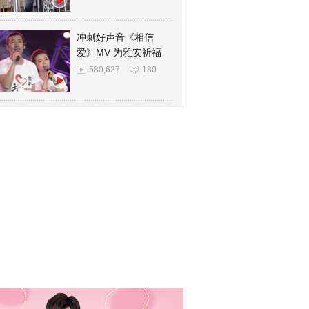
冲刺好声音《相信
爱》MV 为雅安祈福
580,627
180