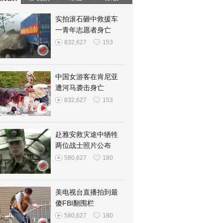
实拍滚石砸中救援车
一青年志愿者身亡
832,627
153
中国女游客在肯尼亚
遭河马袭击身亡
832,627
153
赴雅安救灾途中牺牲
两位战士照片公布
580,627
180
美电视台直播拍到最
傻FBI翻围栏
580,627
180