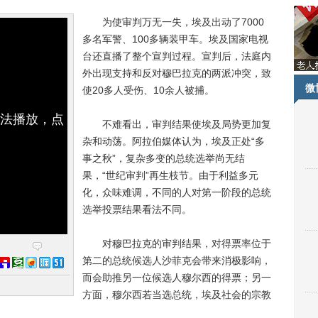
为使审判万无一失，埃及出动了7000
多名军警、100多辆装甲车。埃及国家电视
台还直播了整个宣判过程。宣判后，法庭内
外出现支持和反对穆巴拉克的两派冲突，致
微
使20多人受伤、10余人被捕。
无法播放，点
不难看出，审判结果使埃及局势更加复
杂和动荡。阿拉伯媒体认为，埃及正处“多
事之秋”，复杂多变的总统选举尚无结
果，“世纪审判”再生枝节。由于利益多元
化，众味难调，不同的人对第一阶段的总统
选举投票结果看法不同。
对穆巴拉克的审判结果，对得票率位于
第二的总统候选人沙菲克会带来消极影响，
而会助推另一位候选人穆尔西的得票；另一
方面，穆尔西若当选总统，埃及社会的宗教