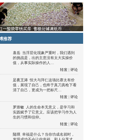
博推荐
袁岳
当浮层化现象严重时，我们遇到
的挑战是，出的主意没有太大实操价
值，从事实际操作的人…
转发
|
评论
足夜王涛
恒大与拜仁这场比赛太有价
值，展现了自己，也终于真刀真枪下看
清了自己，更成为一把标尺…
转发
|
评论
罗崇敏
人的生命本无意义，是学习和
实践赋予了它意义。应该把学习作为人
生的习惯和信仰。
转发
|
评论
陆琪
幸福是什么？当你功成名就时，
发现成功不会让你幸福，和人分享才