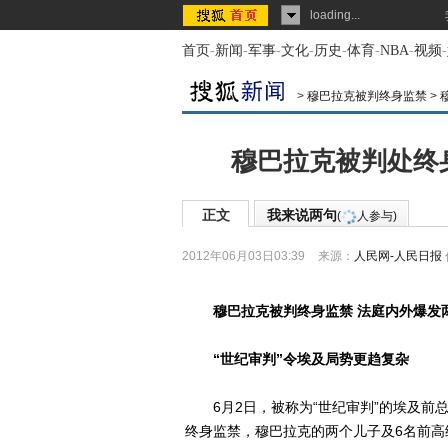
loading...
首页
-
新闻
-
军事
-
文化
-
历史
-
体育
-
NBA
-
视频
-
>
穆巴拉克被判终身监禁
>
穆巴拉克被判处终
正文
我来说两句
(
人参与)
2012年06月03日03:39
来源：
人民网-人民日报
穆巴拉克被判终身监禁 法庭内外爆发
“世纪审判”令埃及局势更趋复杂
6月2日，被称为“世纪审判”的埃及前
终身监禁，穆巴拉克的两个儿子及6名前高