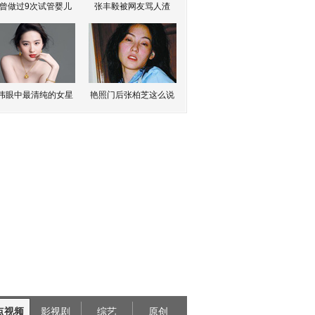
曾做过9次试管婴儿
张丰毅被网友骂人渣
伟眼中最清纯的女星
艳照门后张柏芝这么说
点视频
影视剧
综艺
原创