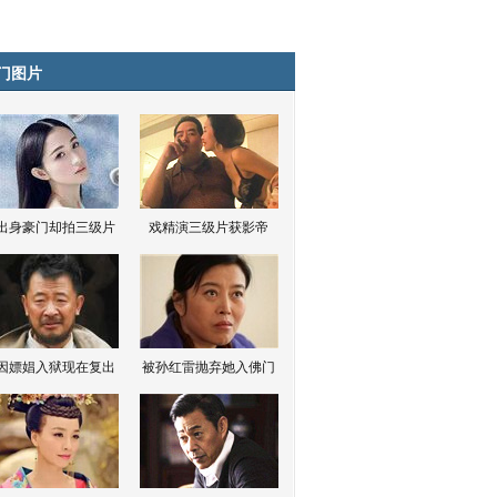
门图片
出身豪门却拍三级片
戏精演三级片获影帝
因嫖娼入狱现在复出
被孙红雷抛弃她入佛门