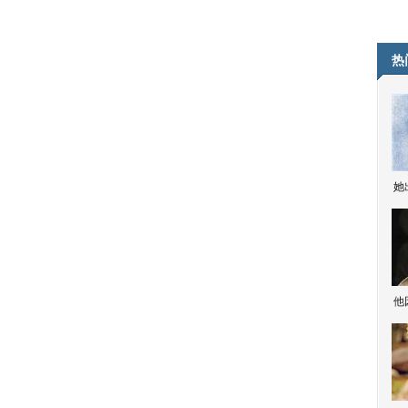
热
她
他