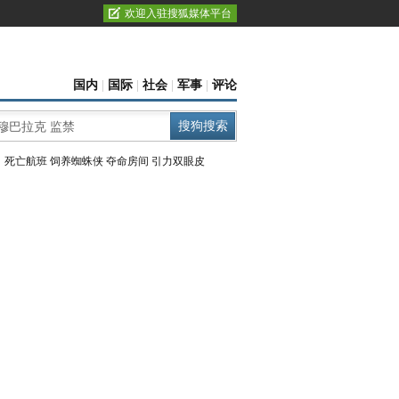
欢迎入驻搜狐媒体平台
国内
|
国际
|
社会
|
军事
|
评论
：
死亡航班
饲养蜘蛛侠
夺命房间
引力双眼皮