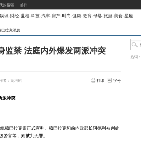
我的搜狐
邮件
娱谈
-
财经
-
世相
-
科技
-
汽车
-
房产
-
时尚
-
健康
-
教育
-
母婴
-
旅游
-
美食
-
星座
穆巴拉克消息
身监禁 法庭内外爆发两派冲突
热词
作者：黄培昭
打印
字号
两派冲突
总统穆巴拉克案正式宣判。穆巴拉克和前内政部长阿德利被判处
级警官等，则被判无罪。