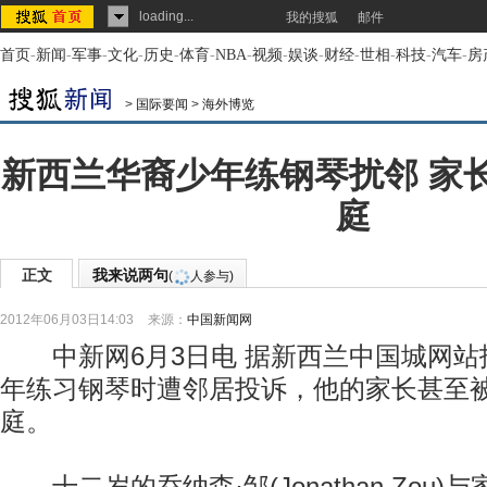
loading...
我的搜狐
邮件
首页
-
新闻
-
军事
-
文化
-
历史
-
体育
-
NBA
-
视频
-
娱谈
-
财经
-
世相
-
科技
-
汽车
-
房
>
国际要闻
>
海外博览
新西兰华裔少年练钢琴扰邻 家
庭
正文
我来说两句
(
人参与)
2012年06月03日14:03
来源：
中国新闻网
中新网6月3日电 据新西兰中国城网站
年练习钢琴时遭邻居投诉，他的家长甚至
庭。