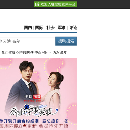
欢迎入驻搜狐媒体平台
国内
|
国际
|
社会
|
军事
|
评论
：
死亡航班
饲养蜘蛛侠
夺命房间
引力双眼皮