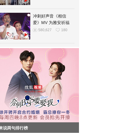
冲刺好声音《相信
爱》MV 为雅安祈福
580,627
180
来说两句排行榜