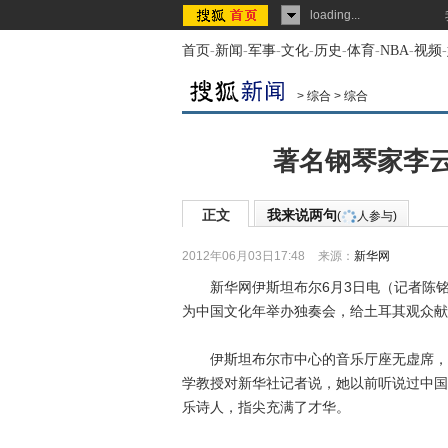
loading...
首页
-
新闻
-
军事
-
文化
-
历史
-
体育
-
NBA
-
视频
-
>
综合
>
综合
著名钢琴家李
正文
我来说两句
(
人参与)
2012年06月03日17:48
来源：
新华网
新华网伊斯坦布尔6月3日电（记者陈铭
为中国文化年举办独奏会，给土耳其观众献
伊斯坦布尔市中心的音乐厅座无虚席，土
学教授对新华社记者说，她以前听说过中国
乐诗人，指尖充满了才华。