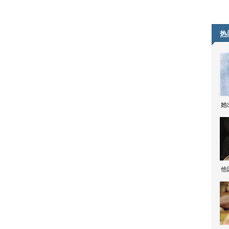
热
她
他