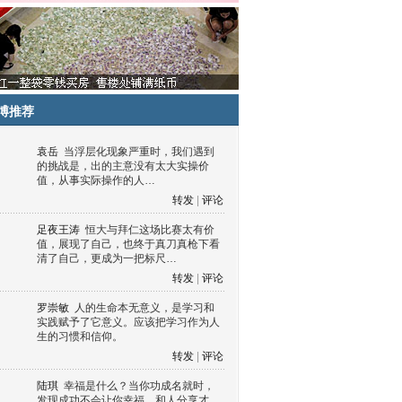
博推荐
袁岳
当浮层化现象严重时，我们遇到
的挑战是，出的主意没有太大实操价
值，从事实际操作的人…
转发
|
评论
足夜王涛
恒大与拜仁这场比赛太有价
值，展现了自己，也终于真刀真枪下看
清了自己，更成为一把标尺…
转发
|
评论
罗崇敏
人的生命本无意义，是学习和
实践赋予了它意义。应该把学习作为人
生的习惯和信仰。
转发
|
评论
陆琪
幸福是什么？当你功成名就时，
发现成功不会让你幸福，和人分享才