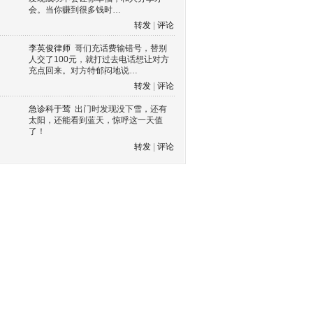
会。当你赚到很多钱时…
转发
|
评论
李英俊律师
哥们充话费输错号，替别
人交了100元，就打过去电话想让对方
充点回来。对方特郁闷地说…
转发
|
评论
急诊科于莺
出门时发现没下雪，还有
太阳，还能看到蓝天，惊呼这一天值
了！
转发
|
评论