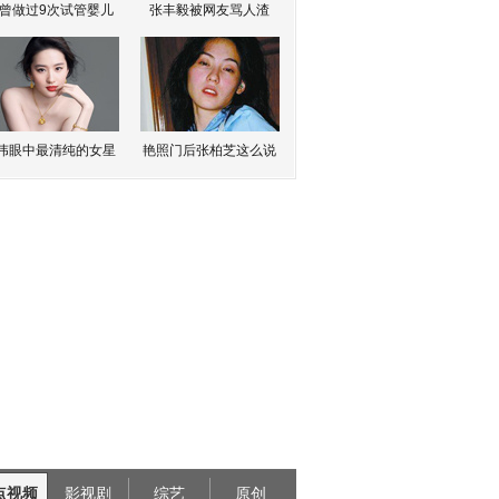
曾做过9次试管婴儿
张丰毅被网友骂人渣
伟眼中最清纯的女星
艳照门后张柏芝这么说
点视频
影视剧
综艺
原创