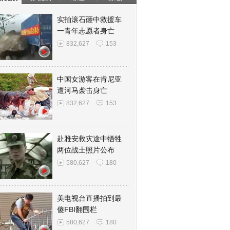
实拍滚石砸中救援车
一青年志愿者身亡
832,627
153
中国女游客在肯尼亚
遭河马袭击身亡
832,627
153
赴雅安救灾途中牺牲
两位战士照片公布
580,627
180
美电视台直播拍到最
傻FBI翻围栏
580,627
180