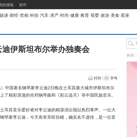
我的搜狐
邮件
娱谈
-
财经
-
世相
-
科技
-
汽车
-
房产
-
时尚
-
健康
-
教育
-
母婴
-
旅游
-
美食
-
星座
云迪伊斯坦布尔举办独奏会
热词
打印
字号
）中国著名钢琴家李云迪2日晚在土耳其最大城市伊斯坦布尔
上了精彩浪漫的肖邦钢琴曲和《彩云追月》等中国民族音乐。
耳其音乐爱好者对李云迪的精湛演出报以热烈掌声。一位大
钢琴家李云迪，今天有幸耳听目睹，确实名不虚传，是一位音