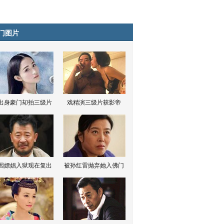
门图片
出身豪门却拍三级片
戏精演三级片获影帝
因嫖娼入狱现在复出
被孙红雷抛弃她入佛门