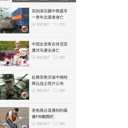
实拍滚石砸中救援车
一青年志愿者身亡
832,627
153
中国女游客在肯尼亚
遭河马袭击身亡
832,627
153
赴雅安救灾途中牺牲
两位战士照片公布
580,627
180
美电视台直播拍到最
傻FBI翻围栏
580,627
180