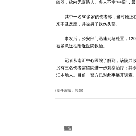
凶器，砍向无辜路人。多人不幸“中招”，
其中一名50多岁的伤者称，当时她正在
来不及反应，并被男子砍伤头部。
事发后，公安部门迅速到场处置，120
被紧急送往附近医院救治。
记者从南汇中心医院了解到，该院共收治
另有三名伤者需留院进一步观察治疗；其余
汇本地人。目前，警方已对此事展开调查。
(责任编辑：郭彪)
广告