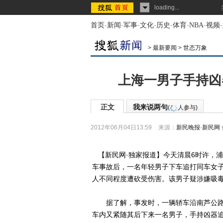
loading...
首页
-
新闻
-
军事
-
文化
-
历史
-
体育
-
NBA
-
视频
-
>
最新要闻
>
世态万象
上海一男子手持凶
正文
我来说两句
(
人参与)
2012年06月04日13:59
来源：
新民晚报·新民网
【新民网·独家报道】今天清晨6时许，
车事故后，一名年轻男子下车追打同车女
人不同程度遭砍受伤害。该男子疑涉嫌吸
据了解，事发时，一辆轿车沿南芦公路
车内又紧随其后下来一名男子，手持凶器