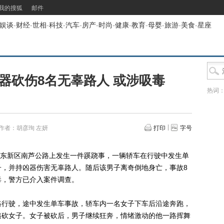
我的搜狐
邮件
娱谈
-
财经
-
世相
-
科技
-
汽车
-
房产
-
时尚
-
健康
-
教育
-
母婴
-
旅游
-
美食
-
星座
器砍伤8名无辜路人 或涉吸毒
热词
作者：胡彦珣 左妍
打印
字号
浦东新区南芦公路上发生一件蹊跷事，一辆轿车在行驶中发生单
子，并持凶器伤害无辜路人。随后该男子离奇倒地身亡，事故8
毒，警方已介入案件调查。
行驶，途中发生单车事故，轿车内一名女子下车后沿途奔跑，
追砍女子。女子被砍后，男子继续狂奔，情绪激动的他一路挥舞