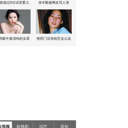
曾做过9次试管婴儿
张丰毅被网友骂人渣
伟眼中最清纯的女星
艳照门后张柏芝这么说
点视频
影视剧
综艺
原创