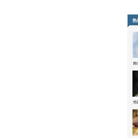
热
她
他