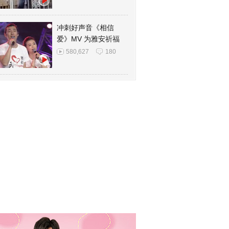
冲刺好声音《相信
爱》MV 为雅安祈福
580,627
180