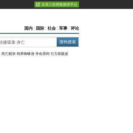
欢迎入驻搜狐媒体平台
国内
|
国际
|
社会
|
军事
|
评论
：
死亡航班
饲养蜘蛛侠
夺命房间
引力双眼皮