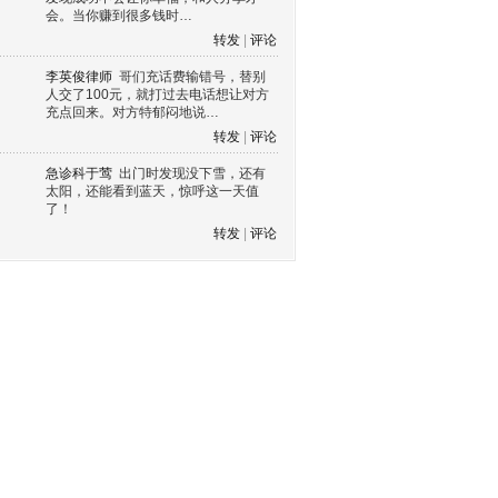
会。当你赚到很多钱时…
转发
|
评论
李英俊律师
哥们充话费输错号，替别
人交了100元，就打过去电话想让对方
充点回来。对方特郁闷地说…
转发
|
评论
急诊科于莺
出门时发现没下雪，还有
太阳，还能看到蓝天，惊呼这一天值
了！
转发
|
评论