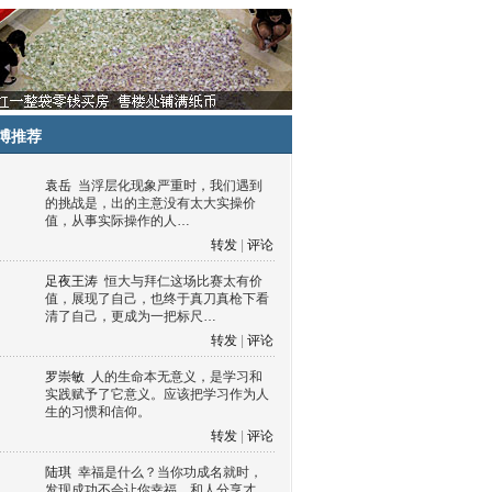
博推荐
袁岳
当浮层化现象严重时，我们遇到
的挑战是，出的主意没有太大实操价
值，从事实际操作的人…
转发
|
评论
足夜王涛
恒大与拜仁这场比赛太有价
值，展现了自己，也终于真刀真枪下看
清了自己，更成为一把标尺…
转发
|
评论
罗崇敏
人的生命本无意义，是学习和
实践赋予了它意义。应该把学习作为人
生的习惯和信仰。
转发
|
评论
陆琪
幸福是什么？当你功成名就时，
发现成功不会让你幸福，和人分享才