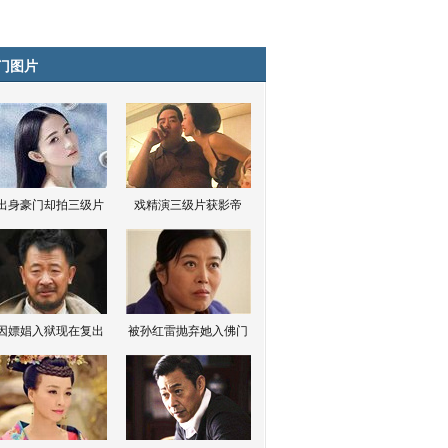
门图片
出身豪门却拍三级片
戏精演三级片获影帝
因嫖娼入狱现在复出
被孙红雷抛弃她入佛门