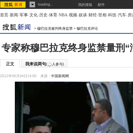
loading...
我的搜狐
邮件
首页
-
新闻
-
军事
-
文化
-
历史
-
体育
-
NBA
-
视频
-
娱谈
-
财经
-
世相
-
科技
-
汽车
-
房
>
穆巴拉克被判终身监禁
>
穆巴拉克评论
专家称穆巴拉克终身监禁量刑“
正文
我来说两句
(
人参与)
2012年06月04日14:00
来源：
中国新闻网