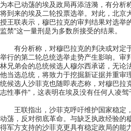
为本已动荡的埃及政局再添涟漪，有分析
将到来的埃及二轮投票选举。对此，北京
授王联表示，穆巴拉克的审判结果对选举的
监禁”这一量刑是为多数所接受的结果。
有分析称，对穆巴拉克的判决或对定于本
举行的第二轮总统选举走势产生影响。审
林兄弟会的总统候选人穆尔西承诺，无论
他当选总统，将致力于挖掘新证据并重审
统候选人沙菲克也随即表态称，对穆巴拉克
志性事件”，这表明在埃及没有任何人凌驾
王联指出，沙菲克呼吁维护国家稳定，
动荡，反对彻底革命。与缺乏执政经验的
得军方支持的沙菲克更具有稳定政局的能