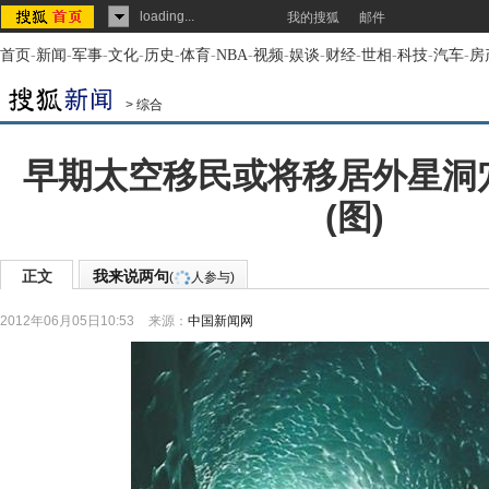
loading...
我的搜狐
邮件
首页
-
新闻
-
军事
-
文化
-
历史
-
体育
-
NBA
-
视频
-
娱谈
-
财经
-
世相
-
科技
-
汽车
-
房
>
综合
早期太空移民或将移居外星洞
(图)
正文
我来说两句
(
人参与)
2012年06月05日10:53
来源：
中国新闻网