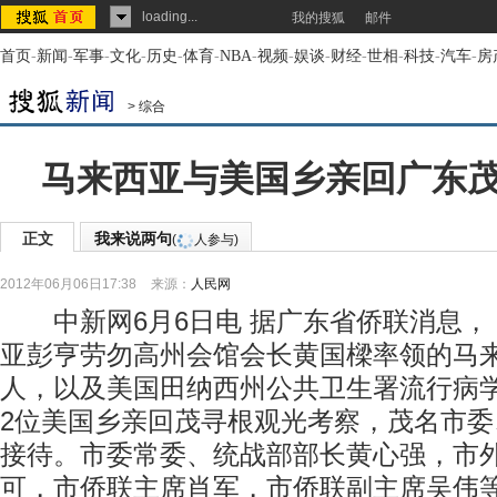
loading...
我的搜狐
邮件
首页
-
新闻
-
军事
-
文化
-
历史
-
体育
-
NBA
-
视频
-
娱谈
-
财经
-
世相
-
科技
-
汽车
-
房
>
综合
马来西亚与美国乡亲回广东
正文
我来说两句
(
人参与)
2012年06月06日17:38
来源：
人民网
中新网6月6日电 据广东省侨联消息， 
亚彭亨劳勿高州会馆会长黄国樑率领的马来
人，以及美国田纳西州公共卫生署流行病
2位美国乡亲回茂寻根观光考察，茂名市
接待。市委常委、统战部部长黄心强，市
可，市侨联主席肖军，市侨联副主席吴伟