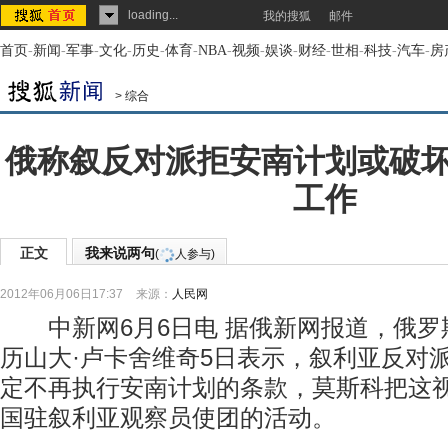
loading...
我的搜狐
邮件
首页
-
新闻
-
军事
-
文化
-
历史
-
体育
-
NBA
-
视频
-
娱谈
-
财经
-
世相
-
科技
-
汽车
-
房
>
综合
俄称叙反对派拒安南计划或破
工作
正文
我来说两句
(
人参与)
2012年06月06日17:37
来源：
人民网
中新网6月6日电 据俄新网报道，俄罗
历山大·卢卡舍维奇5日表示，叙利亚反对派
定不再执行安南计划的条款，莫斯科把这
国驻叙利亚观察员使团的活动。