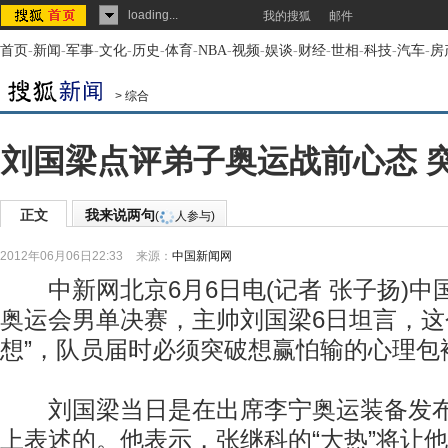
loading...
我的搜狐
邮件
首页
-
新闻
-
军事
-
文化
-
历史
-
体育
-
NBA
-
视频
-
娱谈
-
财经
-
世相
-
科技
-
汽车
-
房
>
综合
刘国梁点评弟子奥运战前心态 
正文
我来说两句
(
人参与)
2012年06月06日22:33
来源：
中国新闻网
中新网北京6月6日电(记者 张子扬)中
奥运会男单决赛，主帅刘国梁6日坦言，这
想”，队员届时必须突破想赢怕输的心理包袱
刘国梁当日是在出席李宁奥运装备发布
上表述的。他表示，张继科的“大热”将让