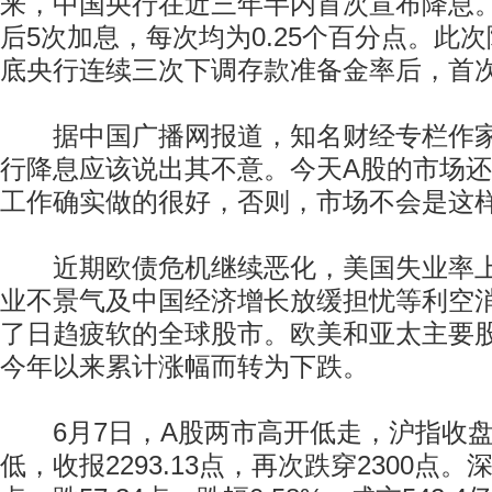
来，中国央行在近三年半内首次宣布降息
后5次加息，每次均为0.25个百分点。此
底央行连续三次下调存款准备金率后，首
据中国广播网报道，知名财经专栏作家
行降息应该说出其不意。今天A股的市场
工作确实做的很好，否则，市场不会是这
近期欧债危机继续恶化，美国失业率上
业不景气及中国经济增长放缓担忧等利空
了日趋疲软的全球股市。欧美和亚太主要
今年以来累计涨幅而转为下跌。
6月7日，A股两市高开低走，沪指收盘跌
低，收报2293.13点，再次跌穿2300点。深