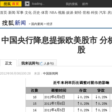
loading...
我的搜狐
邮件
首页
-
新闻
-
军事
-
文化
-
历史
-
体育
-
NBA
-
视频
-
娱谈
-
财经
-
世相
-
科技
-
汽车
-
房
>
国内要闻
>
经济
中国央行降息提振欧美股市 分
股
正文
我来说两句
(
人参与)
2012年06月08日00:28
来源：
中国新闻网