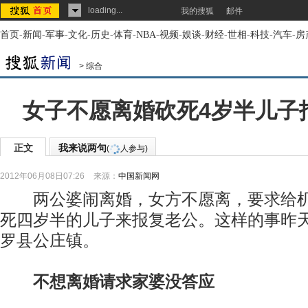
loading...
我的搜狐
邮件
首页
-
新闻
-
军事
-
文化
-
历史
-
体育
-
NBA
-
视频
-
娱谈
-
财经
-
世相
-
科技
-
汽车
-
房
>
综合
女子不愿离婚砍死4岁半儿子报
正文
我来说两句
(
人参与)
2012年06月08日07:26
来源：
中国新闻网
两公婆闹离婚，女方不愿离，要求给机
死四岁半的儿子来报复老公。这样的事昨
罗县公庄镇。
不想离婚请求家婆没答应