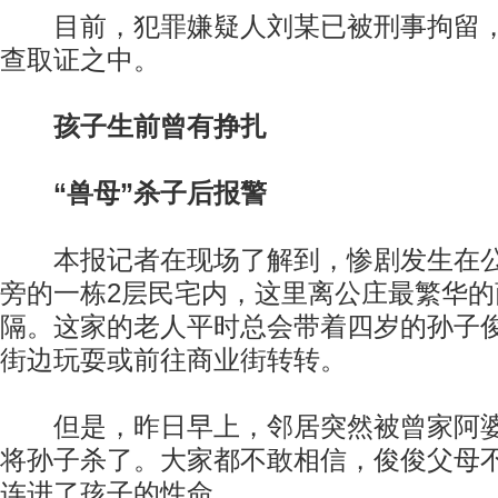
目前，犯罪嫌疑人刘某已被刑事拘留，
查取证之中。
孩子生前曾有挣扎
“兽母”杀子后报警
本报记者在现场了解到，惨剧发生在公
旁的一栋2层民宅内，这里离公庄最繁华
隔。这家的老人平时总会带着四岁的孙子俊
街边玩耍或前往商业街转转。
但是，昨日早上，邻居突然被曾家阿婆
将孙子杀了。大家都不敢相信，俊俊父母
连进了孩子的性命。