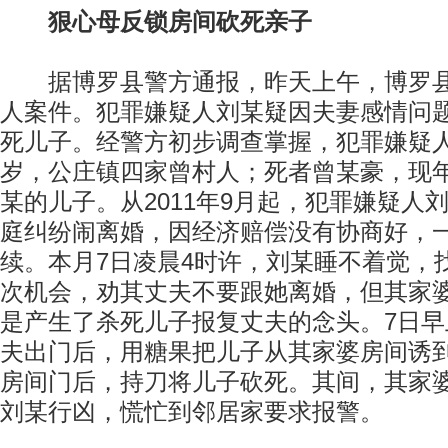
狠心母反锁房间砍死亲子
据博罗县警方通报，昨天上午，博罗县
人案件。犯罪嫌疑人刘某疑因夫妻感情问
死儿子。经警方初步调查掌握，犯罪嫌疑人
岁，公庄镇四家曾村人；死者曾某豪，现
某的儿子。从2011年9月起，犯罪嫌疑人
庭纠纷闹离婚，因经济赔偿没有协商好，
续。本月7日凌晨4时许，刘某睡不着觉，
次机会，劝其丈夫不要跟她离婚，但其家
是产生了杀死儿子报复丈夫的念头。7日早
夫出门后，用糖果把儿子从其家婆房间诱
房间门后，持刀将儿子砍死。其间，其家
刘某行凶，慌忙到邻居家要求报警。