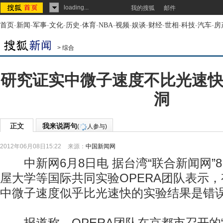
loading...
我的搜狐
邮件
首页
-
新闻
-
军事
-
文化
-
历史
-
体育
-
NBA
-
视频
-
娱谈
-
财经
-
世相
-
科技
-
汽车
-
房
>
综合
研究证实中微子速度不比光速快
洞
正文
我来说两句
(
人参与)
2012年06月08日15:22
来源：
中国新闻网
中新网6月8日电 据台湾“联合新闻网”
屋大学等国际共同实验OPERA团队表示，
中微子速度似乎比光速快的实验结果是错