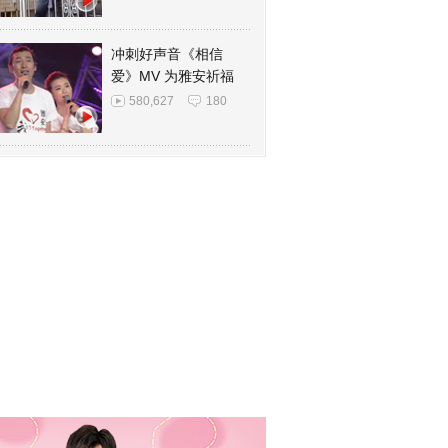
冲刺好声音《相信
爱》MV 为雅安祈福
580,627
180