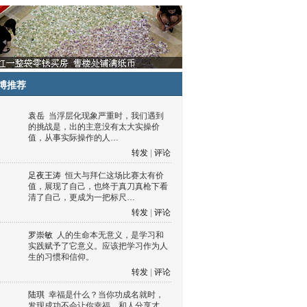
博推荐
袁岳
当浮层化现象严重时，我们遇到
的挑战是，出的主意没有太大实操价
值，从事实际操作的人…
转发
|
评论
足夜王涛
恒大与拜仁这场比赛太有价
值，展现了自己，也终于真刀真枪下看
清了自己，更成为一把标尺…
转发
|
评论
罗崇敏
人的生命本无意义，是学习和
实践赋予了它意义。应该把学习作为人
生的习惯和信仰。
转发
|
评论
陆琪
幸福是什么？当你功成名就时，
发现成功不会让你幸福，和人分享才