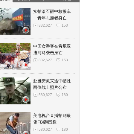
实拍滚石砸中救援车
一青年志愿者身亡
832,627
153
中国女游客在肯尼亚
遭河马袭击身亡
832,627
153
赴雅安救灾途中牺牲
两位战士照片公布
580,627
180
美电视台直播拍到最
傻FBI翻围栏
580,627
180