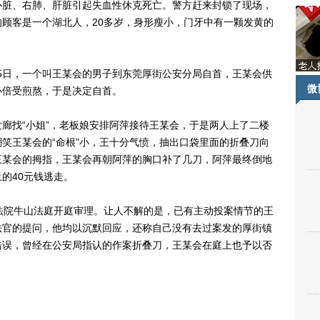
心脏、右肺、肝脏引起失血性休克死亡。警方赶来封锁了现场，
顾客是一个湖北人，20多岁，身形瘦小，门牙中有一颗发黄的
5日，一个叫王某会的男子到东莞厚街公安分局自首，王某会供
微
心倍受煎熬，于是决定自首。
找“小姐”，老板娘安排阿萍接待王某会，于是两人上了二楼
笑王某会的“命根”小，王十分气愤，抽出口袋里面的折叠刀向
王某会的拇指，王某会再朝阿萍的胸口补了几刀，阿萍最终倒地
的40元钱逃走。
院牛山法庭开庭审理。让人不解的是，已有主动投案情节的王
法官的提问，他均以沉默回应，还称自己没有去过案发的厚街镇
错误，曾经在公安局指认的作案折叠刀，王某会在庭上也予以否