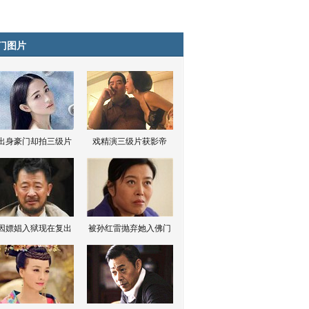
门图片
出身豪门却拍三级片
戏精演三级片获影帝
因嫖娼入狱现在复出
被孙红雷抛弃她入佛门