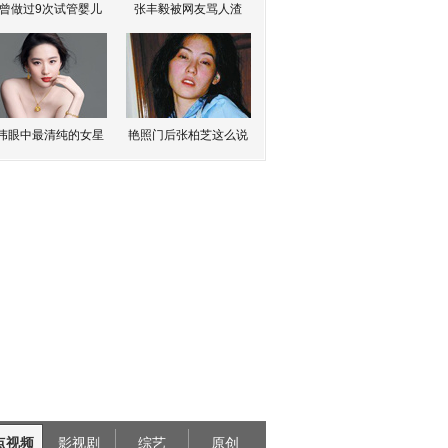
曾做过9次试管婴儿
张丰毅被网友骂人渣
伟眼中最清纯的女星
艳照门后张柏芝这么说
点视频
影视剧
综艺
原创