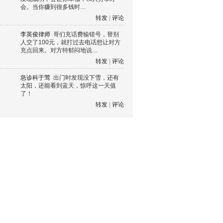
会。当你赚到很多钱时…
转发
|
评论
李英俊律师
哥们充话费输错号，替别
人交了100元，就打过去电话想让对方
充点回来。对方特郁闷地说…
转发
|
评论
急诊科于莺
出门时发现没下雪，还有
太阳，还能看到蓝天，惊呼这一天值
了！
转发
|
评论