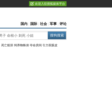
欢迎入驻搜狐媒体平台
国内
|
国际
|
社会
|
军事
|
评论
：
死亡航班
饲养蜘蛛侠
夺命房间
引力双眼皮