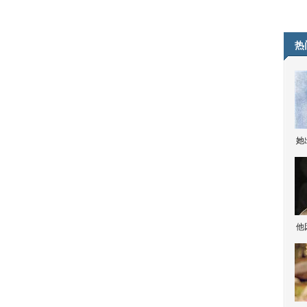
热
她
他