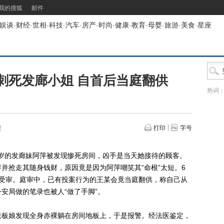
我的搜狐
邮件
娱谈
-
财经
-
世相
-
科技
-
汽车
-
房产
-
时尚
-
健康
-
教育
-
母婴
-
旅游
-
美食
-
星座
刺死发廊小姐 自首后当庭翻供
热词
报
打印
字号
岁的发廊妹阿萍被发现惨死房间，凶手是当天她接待的顾客。
并抢走其随身钱财，原因竟是因为阿萍嘲笑其“命根”太短。6
院受审。庭审中，已有投案行为的王某会竟当庭翻供，称自己从
安局做的笔录也被人“做了手脚”。
老板娘发现全身赤裸躺在房间地板上，于是报警。经法医鉴定，