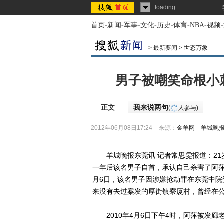
loading...
首页
-
新闻
-
军事
-
文化
-
历史
-
体育
-
NBA
-
视频
-
>
最新要闻
>
世态万象
男子被嘲笑命根小
正文
我来说两句
(
人参与)
2012年06月08日17:24
来源：
金羊网—羊城晚
羊城晚报东莞讯 记者常思雯报道：21
一年后该名男子自首，承认自己杀害了阿萍
月6日，该名男子因涉嫌抢劫罪在东莞中
来没有去过案发的厚街镇寮厦村，曾经在公
2010年4月6日下午4时，阿萍被发廊