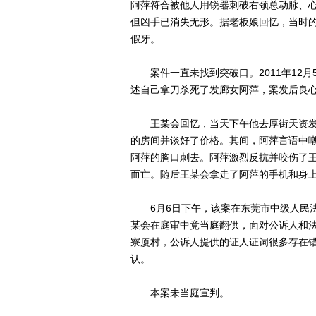
阿萍符合被他人用锐器刺破右颈总动脉、
但凶手已消失无形。据老板娘回忆，当时的
假牙。
案件一直未找到突破口。2011年12月
述自己拿刀杀死了发廊女阿萍，案发后良
王某会回忆，当天下午他去厚街天资发廊
的房间并谈好了价格。其间，阿萍言语中嘲
阿萍的胸口刺去。阿萍激烈反抗并咬伤了
而亡。随后王某会拿走了阿萍的手机和身上
6月6日下午，该案在东莞市中级人民法
某会在庭审中竟当庭翻供，面对公诉人和
寮厦村，公诉人提供的证人证词很多存在
认。
本案未当庭宣判。