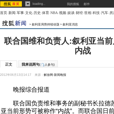
loading...
我的搜狐
邮件
首页
-
新闻
-
军事
-
文化
-
历史
-
体育
-
NBA
-
视频
-
娱谈
-
财经
-
世相
-
科技
-
汽车
-
房
>
叙利亚局势持续动荡
>
叙利亚消息
联合国维和负责人:叙利亚当
内战
正文
我来说两句
(
人参与)
2012年06月13日14:17
来源：
解放网-新闻晚报
晚报综合报道
联合国负责维和事务的副秘书长拉德苏
亚当前形势可被称作“内战”。而联合国日