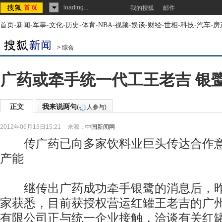
loading...
我的搜狐
邮件
首页
-
新闻
-
军事
-
文化
-
历史
-
体育
-
NBA
-
视频
-
娱谈
-
财经
-
世相
-
科技
-
汽车
-
房
>
综合
广药或牵手统一代工王老吉 银
正文
我来说两句
(
人参与)
2012年06月13日15:21
来源：
中国新闻网
传广药已向多家饮料业巨头传达合作意
产能
继传出广药成功牵手银鹭的消息后，昨
家获悉，目前获授权营运红罐王老吉的广
有限公司正与统一企业接触，洽谈有关红