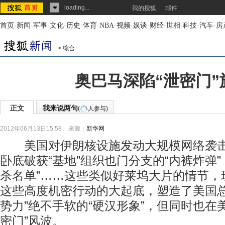
loading...
我的搜狐
邮件
首页
-
新闻
-
军事
-
文化
-
历史
-
体育
-
NBA
-
视频
-
娱谈
-
财经
-
世相
-
科技
-
汽车
-
房
>
综合
奥巴马深陷“泄密门”
正文
我来说两句
(
人参与)
2012年06月13日15:58
来源：
新华网
美国对伊朗核设施发动大规模网络袭击
卧底破获“基地”组织也门分支的“内裤炸弹”
杀名单”……这些类似好莱坞大片的情节，
这些高度机密行动的大起底，塑造了美国总
势力”绝不手软的“硬汉形象”，但同时也在
密门”风波。