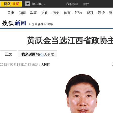
loading...
我的搜狐
邮件
首页
-
新闻
-
军事
-
文化
-
历史
-
体育
-
NBA
-
视频
-
娱谈
-
财
>
国内要闻
>
时事
黄跃金当选江西省政协主
正文
我来说两句
(
人参与)
2012年06月13日17:33
来源：
人民网