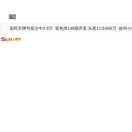
广告
彩民车牌号投注中3.9万
双色球148期开奖:头奖11注666万
徐州小