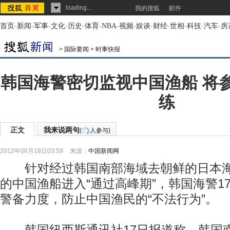
loading...
我的搜狐
邮件
首页
-
新闻
-
军事
-
文化
-
历史
-
体育
-
NBA
-
视频
-
娱谈
-
财经
-
世相
-
科技
-
汽车
-
房
>
国际要闻
>
时事快报
韩国海警密切监视中国渔船 将
练
正文
我来说两句
(
人参与)
2012年06月18日03:59
来源：
中国新闻网
针对经过韩国南部海域去朝鲜的日本海
的中国渔船进入“通过高峰期”，韩国海警1
警备力度，防止中国渔民的“不法行为”。