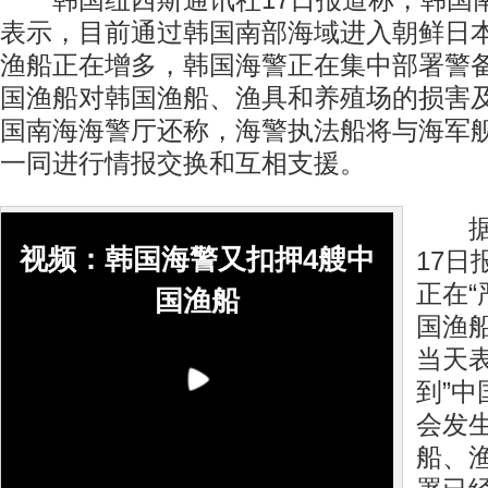
韩国纽西斯通讯社17日报道称，韩国
表示，目前通过韩国南部海域进入朝鲜日
渔船正在增多，韩国海警正在集中部署警
国渔船对韩国渔船、渔具和养殖场的损害
国南海海警厅还称，海警执法船将与海军
一同进行情报交换和互相支援。
据韩
视频：韩国海警又扣押4艘中
17
正在“
国渔船
国渔
当天
到”
会发
船、