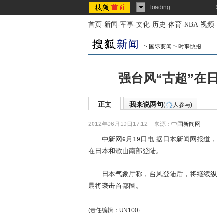
loading...
首页
-
新闻
-
军事
-
文化
-
历史
-
体育
-
NBA
-
视频
-
>
国际要闻
>
时事快报
强台风“古超”在
正文
我来说两句
(
人参与)
2012年06月19日17:12
来源：
中国新闻网
中新网6月19日电 据日本新闻网报道，第4
在日本和歌山南部登陆。
日本气象厅称，台风登陆后，将继续纵越
晨将袭击首都圈。
(责任编辑：UN100)