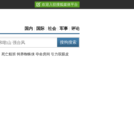
欢迎入驻搜狐媒体平台
国内
|
国际
|
社会
|
军事
|
评论
：
死亡航班
饲养蜘蛛侠
夺命房间
引力双眼皮