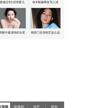
曾做过9次试管婴儿
张丰毅被网友骂人渣
伟眼中最清纯的女星
艳照门后张柏芝这么说
点视频
影视剧
综艺
原创