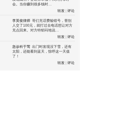
会。当你赚到很多钱时…
转发
|
评论
李英俊律师
哥们充话费输错号，替别
人交了100元，就打过去电话想让对方
充点回来。对方特郁闷地说…
转发
|
评论
急诊科于莺
出门时发现没下雪，还有
太阳，还能看到蓝天，惊呼这一天值
了！
转发
|
评论