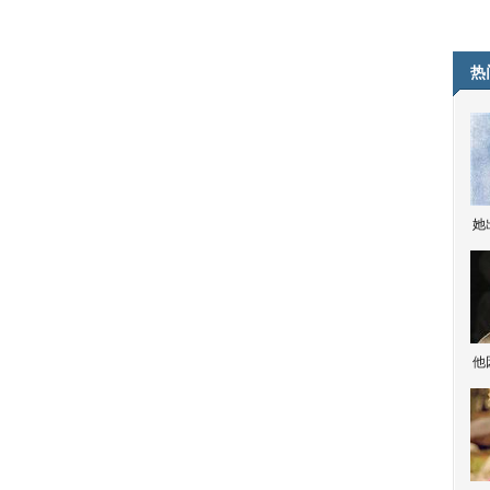
热
她
他