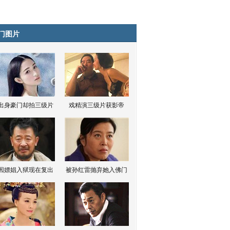
门图片
出身豪门却拍三级片
戏精演三级片获影帝
因嫖娼入狱现在复出
被孙红雷抛弃她入佛门