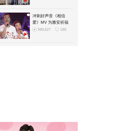
冲刺好声音《相信
爱》MV 为雅安祈福
580,627
180