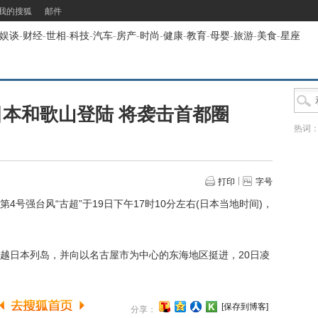
我的搜狐
邮件
娱谈
-
财经
-
世相
-
科技
-
汽车
-
房产
-
时尚
-
健康
-
教育
-
母婴
-
旅游
-
美食
-
星座
日本和歌山登陆 将袭击首都圈
热词
打印
字号
号强台风“古超”于19日下午17时10分左右(日本当地时间)，
日本列岛，并向以名古屋市为中心的东海地区挺进，20日凌
[保存到博客]
分享：