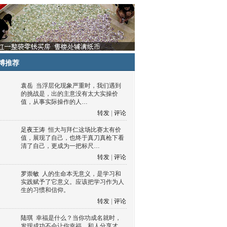
博推荐
袁岳
当浮层化现象严重时，我们遇到
的挑战是，出的主意没有太大实操价
值，从事实际操作的人…
转发
|
评论
足夜王涛
恒大与拜仁这场比赛太有价
值，展现了自己，也终于真刀真枪下看
清了自己，更成为一把标尺…
转发
|
评论
罗崇敏
人的生命本无意义，是学习和
实践赋予了它意义。应该把学习作为人
生的习惯和信仰。
转发
|
评论
陆琪
幸福是什么？当你功成名就时，
发现成功不会让你幸福，和人分享才