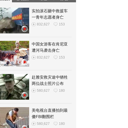
实拍滚石砸中救援车
一青年志愿者身亡
832,627
153
中国女游客在肯尼亚
遭河马袭击身亡
832,627
153
赴雅安救灾途中牺牲
两位战士照片公布
580,627
180
美电视台直播拍到最
傻FBI翻围栏
580,627
180