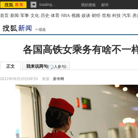
loading...
我的搜狐
邮件
首页
-
新闻
-
军事
-
文化
-
历史
-
体育
-
NBA
-
视频
-
娱谈
-
财经
-
世相
-
科技
-
汽车
-
房
>
综合
各国高铁女乘务有啥不一样
正文
我来说两句
(
人参与)
2012年06月20日09:55
来源：
新华网