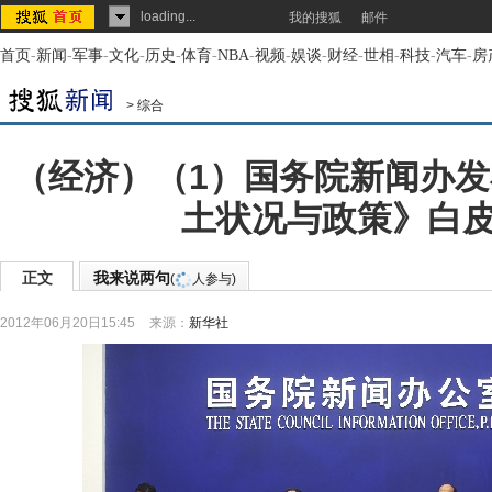
loading...
我的搜狐
邮件
首页
-
新闻
-
军事
-
文化
-
历史
-
体育
-
NBA
-
视频
-
娱谈
-
财经
-
世相
-
科技
-
汽车
-
房
>
综合
（经济）（1）国务院新闻办
土状况与政策》白
正文
我来说两句
(
人参与)
2012年06月20日15:45
来源：
新华社