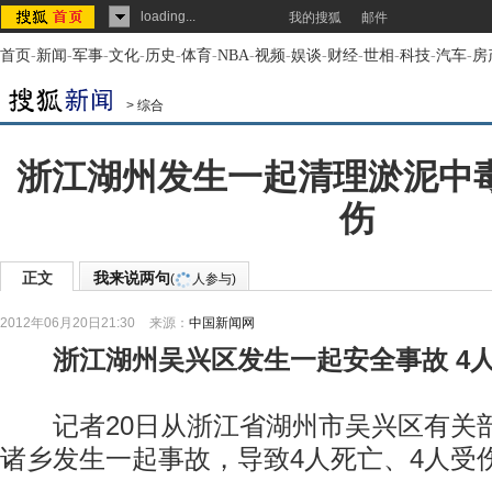
loading...
我的搜狐
邮件
首页
-
新闻
-
军事
-
文化
-
历史
-
体育
-
NBA
-
视频
-
娱谈
-
财经
-
世相
-
科技
-
汽车
-
房
>
综合
浙江湖州发生一起清理淤泥中毒
伤
正文
我来说两句
(
人参与)
2012年06月20日21:30
来源：
中国新闻网
浙江湖州吴兴区发生一起安全事故 4
记者20日从浙江省湖州市吴兴区有关
诸乡发生一起事故，导致4人死亡、4人受